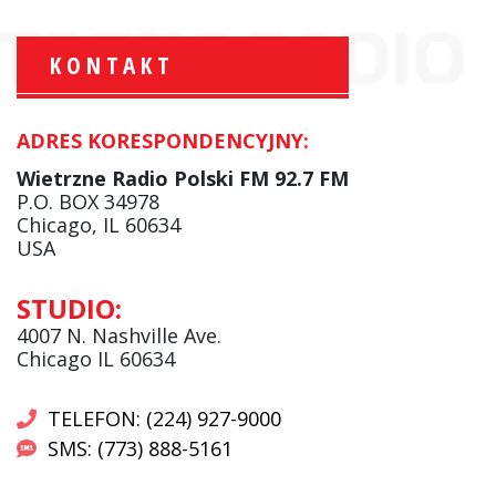
KONTAKT
ADRES KORESPONDENCYJNY:
Krzysztof Wawer:
Komentator
Wietrzne Radio Polski FM 92.7 FM
facebook
P.O. BOX 34978
Chicago, IL 60634
USA
Andrzej Wąsewicz:
STUDIO:
Komentator / Poranny Express
4007 N. Nashville Ave.
Chicago IL 60634
TELEFON: (224) 927-9000
SMS: (773) 888-5161