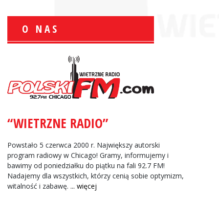
O NAS
Wiesław Książek:
Sport Polonijny
“WIETRZNE RADIO”
Zbigniew Wojewnik:
Informacje Giełdowe
Powstało 5 czerwca 2000 r. Największy autorski
program radiowy w Chicago! Gramy, informujemy i
bawimy od poniedziałku do piątku na fali 92.7 FM!
Nadajemy dla wszystkich, którzy cenią sobie optymizm,
witalność i zabawę.
... więcej