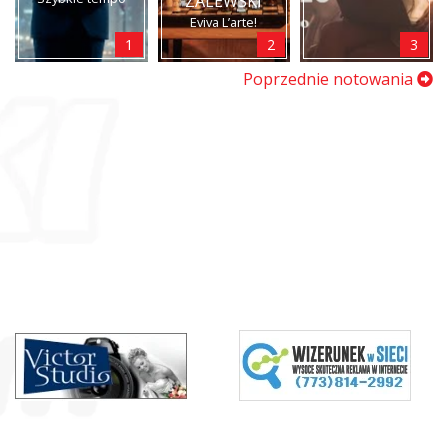
ZALEWSKI
Eviva L’arte!
1
2
3
Poprzednie notowania