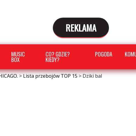
REKLAMA
MUSIC
CO? GDZIE?
POGODA
KOMU
BOX
KIEDY?
HICAGO.
>
Lista przebojów TOP 15
>
Dziki bal