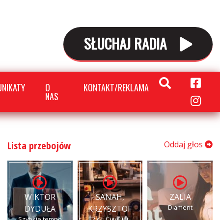
SŁUCHAJ RADIA
NIKATY
O
KONTAKT/REKLAMA
NAS
Lista przebojów
Oddaj głos
WIKTOR
SANAH,
ZALIA
Diament
DYDUŁA
KRZYSZTOF
Szybkie tempo