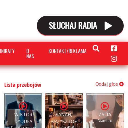
SŁUCHAJ RADIA
NIKATY
O
KONTAKT/REKLAMA
NAS
Lista przebojów
Oddaj głos
WIKTOR
SANAH,
ZALIA
Diament
DYDUŁA
KRZYSZTOF
Szybkie tempo