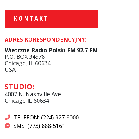
KONTAKT
ADRES KORESPONDENCYJNY:
Krzysztof Wawer:
Komentator
Wietrzne Radio Polski FM 92.7 FM
facebook
P.O. BOX 34978
Chicago, IL 60634
USA
Andrzej Wąsewicz:
STUDIO:
Komentator / Poranny Express
4007 N. Nashville Ave.
Chicago IL 60634
TELEFON: (224) 927-9000
SMS: (773) 888-5161