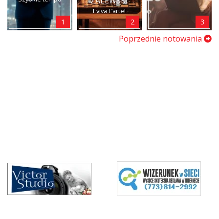
ZALEWSKI
Eviva L’arte!
1
2
3
Poprzednie notowania