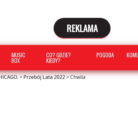
REKLAMA
MUSIC
CO? GDZIE?
POGODA
KOMU
BOX
KIEDY?
HICAGO.
>
Przebój Lata 2022
>
Chwila