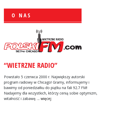
O NAS
Wiesław Książek:
Sport Polonijny
Zbigniew Wojewnik:
Informacje Giełdowe
“WIETRZNE RADIO”
Powstało 5 czerwca 2000 r. Największy autorski
program radiowy w Chicago! Gramy, informujemy i
bawimy od poniedziałku do piątku na fali 92.7 FM!
Nadajemy dla wszystkich, którzy cenią sobie optymizm,
witalność i zabawę.
... więcej