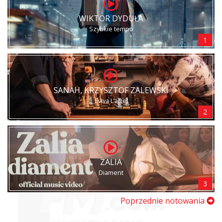
WIKTOR DYDUŁA
Szybkie tempo
1
SANAH, KRZYSZTOF ZALEWSKI
Eviva L’arte!
2
ZALIA
Diament
3
Poprzednie notowania