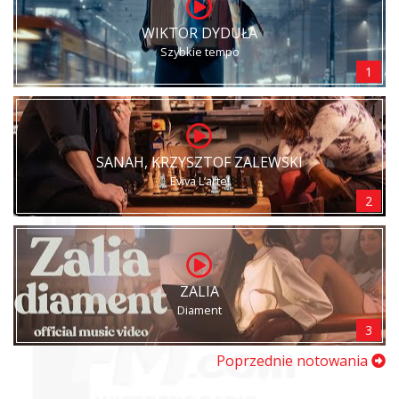
WIKTOR DYDUŁA
Szybkie tempo
1
SANAH, KRZYSZTOF ZALEWSKI
Eviva L’arte!
2
ZALIA
Diament
3
Poprzednie notowania