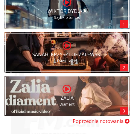
WIKTOR DYDUŁA
Szybkie tempo
1
SANAH, KRZYSZTOF ZALEWSKI
Eviva L’arte!
2
ZALIA
Diament
3
Poprzednie notowania