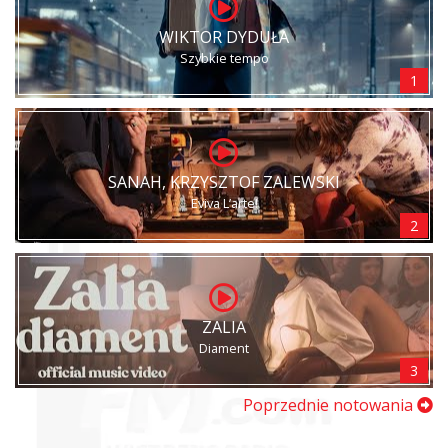
WIKTOR DYDUŁA
Szybkie tempo
1
SANAH, KRZYSZTOF ZALEWSKI
Eviva L’arte!
2
ZALIA
Diament
3
Poprzednie notowania