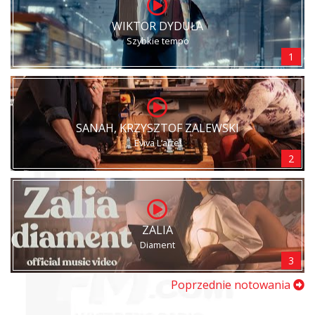
WIKTOR DYDUŁA
Szybkie tempo
1
SANAH, KRZYSZTOF ZALEWSKI
Eviva L’arte!
2
ZALIA
Diament
3
Poprzednie notowania