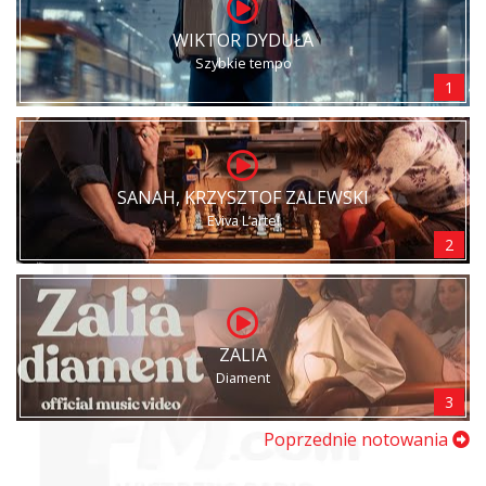
WIKTOR DYDUŁA
Szybkie tempo
1
SANAH, KRZYSZTOF ZALEWSKI
Eviva L’arte!
2
ZALIA
Diament
3
Poprzednie notowania