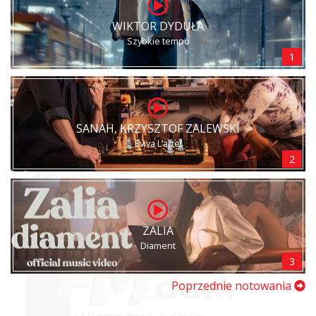
WIKTOR DYDUŁA
Szybkie tempo
1
SANAH, KRZYSZTOF ZALEWSKI
Eviva L’arte!
2
ZALIA
Diament
3
Poprzednie notowania