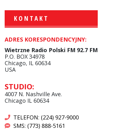
KONTAKT
ADRES KORESPONDENCYJNY:
Krzysztof Wawer:
Komentator
Wietrzne Radio Polski FM 92.7 FM
facebook
P.O. BOX 34978
Chicago, IL 60634
USA
Andrzej Wąsewicz:
STUDIO:
Komentator / Poranny Express
4007 N. Nashville Ave.
Chicago IL 60634
TELEFON: (224) 927-9000
SMS: (773) 888-5161