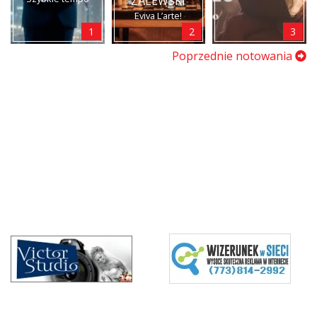
ZALEWSKI
Eviva L’arte!
1
2
3
Poprzednie notowania