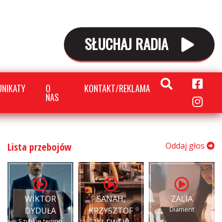
SŁUCHAJ RADIA
NIKATY
O
KONTAKT/REKLAMA
NAS
Lista przebojów
Oddaj głos
WIKTOR
SANAH,
ZALIA
Diament
DYDUŁA
KRZYSZTOF
Szybkie tempo