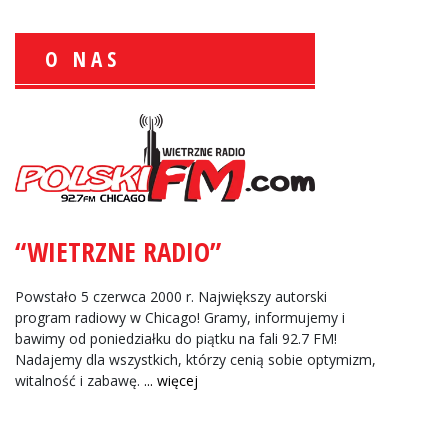
O NAS
Wiesław Książek:
Sport Polonijny
Zbigniew Wojewnik:
Informacje Giełdowe
“WIETRZNE RADIO”
Powstało 5 czerwca 2000 r. Największy autorski
program radiowy w Chicago! Gramy, informujemy i
bawimy od poniedziałku do piątku na fali 92.7 FM!
Nadajemy dla wszystkich, którzy cenią sobie optymizm,
witalność i zabawę.
... więcej