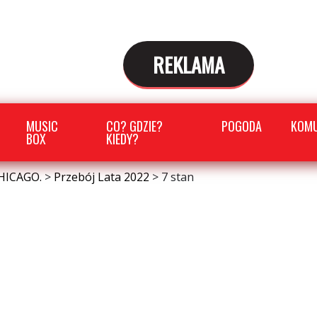
REKLAMA
MUSIC
CO? GDZIE?
POGODA
KOMU
BOX
KIEDY?
HICAGO.
>
Przebój Lata 2022
>
7 stan