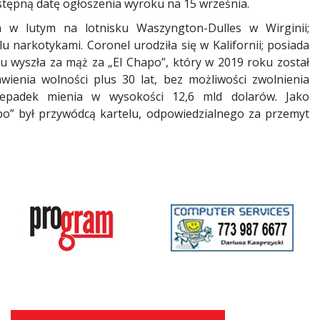
stępną datę ogłoszenia wyroku na 15 września.
a w lutym na lotnisku Waszyngton-Dulles w Wirginii;
narkotykami. Coronel urodziła się w Kalifornii; posiada
 wyszła za mąż za „El Chapo”, który w 2019 roku został
nia wolności plus 30 lat, bez możliwości zwolnienia
padek mienia w wysokości 12,6 mld dolarów. Jako
o” był przywódcą kartelu, odpowiedzialnego za przemyt