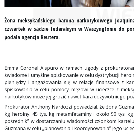
Żona meksykańskiego barona narkotykowego Joaquina
czwartek w sądzie federalnym w Waszyngtonie do pom
podała agencja Reutera.
Emma Coronel Aispuro w ramach ugody z prokuratorami
świadome i umyślne spiskowanie w celu dystrybucji heroi
pieniędzy i angażowania się w relacje finansowe z ka
spiskowania w celu pomocy mężowi w ucieczce z meksy
narkotyków może jej grozić nawet kara dożywotniego poz
Prokurator Anthony Nardozzi powiedział, że żona Guzman
kg heroiny, 45 tys. kg metamfetaminy i około 90 tys. kg 
pośrednik” w dostarczaniu wiadomości członkom kartelu
Guzmana w celu „planowania i koordynowania” jego uciecze