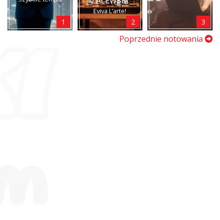
ZALEWSKI
Eviva L’arte!
1
2
3
Poprzednie notowania