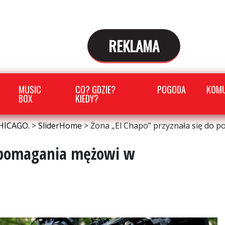
REKLAMA
MUSIC
CO? GDZIE?
POGODA
KOMU
BOX
KIEDY?
HICAGO.
>
SliderHome
>
Żona „El Chapo” przyznała się do 
o pomagania mężowi w