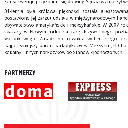
konsekwencje przyznania się do winy. Sędzia wyznaczył w
31-letnia była królowa piękności została aresztowan
postawiono jej zarzut udziału w międzynarodowym handlu 
obywatelstwo amerykańskie i meksykańskie. W 2007 roku
skazany w Nowym Jorku na karę dożywotniego pozbawie
warunkowego. Zasądzono również wobec niego prze
najpotężniejszy baron narkotykowy w Meksyku „El Chap
kokainy i innych narkotyków do Stanów Zjednoczonych.
PARTNERZY