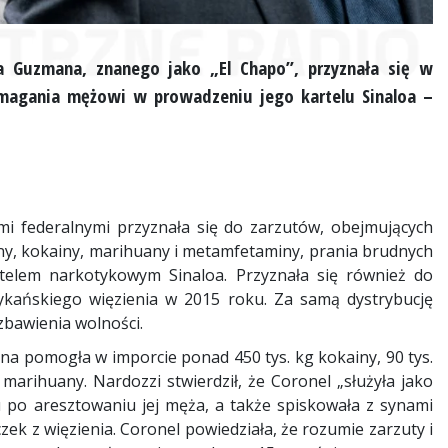
 Guzmana, znanego jako „El Chapo”, przyznała się w
agania mężowi w prowadzeniu jego kartelu Sinaloa –
 federalnymi przyznała się do zarzutów, obejmujących
ny, kokainy, marihuany i metamfetaminy, prania brudnych
rtelem narkotykowym Sinaloa. Przyznała się również do
kańskiego więzienia w 2015 roku. Za samą dystrybucję
bawienia wolności.
a pomogła w imporcie ponad 450 tys. kg kokainy, 90 tys.
marihuany. Nardozzi stwierdził, że Coronel „służyła jako
 po aresztowaniu jej męża, a także spiskowała z synami
k z więzienia. Coronel powiedziała, że rozumie zarzuty i