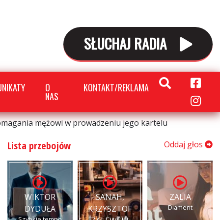
SŁUCHAJ RADIA
NIKATY
O
KONTAKT/REKLAMA
NAS
pomagania mężowi w prowadzeniu jego kartelu
Lista przebojów
Oddaj głos
WIKTOR
SANAH,
ZALIA
Diament
DYDUŁA
KRZYSZTOF
Szybkie tempo