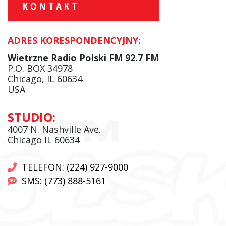
KONTAKT
ADRES KORESPONDENCYJNY:
Krzysztof Wawer:
Komentator
Wietrzne Radio Polski FM 92.7 FM
facebook
P.O. BOX 34978
Chicago, IL 60634
USA
Andrzej Wąsewicz:
STUDIO:
Komentator / Poranny Express
4007 N. Nashville Ave.
Chicago IL 60634
TELEFON: (224) 927-9000
SMS: (773) 888-5161