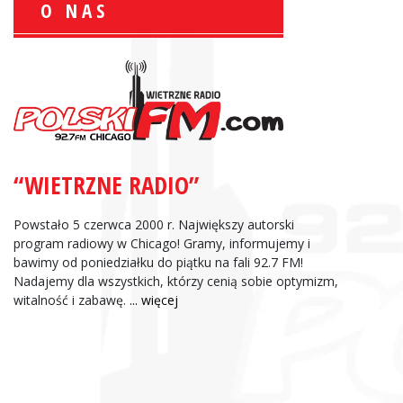
O NAS
Wiesław Książek:
Sport Polonijny
“WIETRZNE RADIO”
Zbigniew Wojewnik:
Informacje Giełdowe
Powstało 5 czerwca 2000 r. Największy autorski
program radiowy w Chicago! Gramy, informujemy i
bawimy od poniedziałku do piątku na fali 92.7 FM!
Nadajemy dla wszystkich, którzy cenią sobie optymizm,
witalność i zabawę.
... więcej