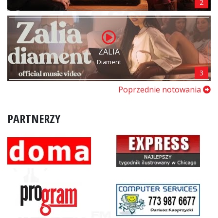
2
ZALIA
Diament
3
Poprzednie notowania
PARTNERZY