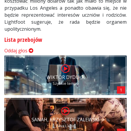
kosztować miliony dolarów tak jak miało to miejsce w
przypadku Los Angeles a ponadto obawia się, że nie
będzie reprezentować interesów uczniów i rodziców.
Lightfoot sugeruje, że rada będzie organem
upolitycznionym.
Lista przebojów
Oddaj głos
WIKTOR DYDUŁA
Szybkie tempo
1
SANAH, KRZYSZTOF ZALEWSKI
Eviva L’arte!