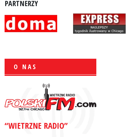
PARTNERZY
O NAS
Wiesław Książek:
Sport Polonijny
“WIETRZNE RADIO”
Zbigniew Wojewnik:
Informacje Giełdowe