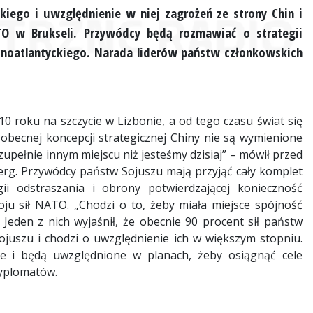
iego i uwzględnienie w niej zagrożeń ze strony Chin i
O w Brukseli. Przywódcy będą rozmawiać o strategii
ocnoatlantyckiego. Narada liderów państw członkowskich
 roku na szczycie w Lizbonie, a od tego czasu świat się
obecnej koncepcji strategicznej Chiny nie są wymienione
 zupełnie innym miejscu niż jesteśmy dzisiaj” – mówił przed
rg. Przywódcy państw Sojuszu mają przyjąć cały komplet
 odstraszania i obrony potwierdzającej konieczność
ju sił NATO. „Chodzi o to, żeby miała miejsce spójność
Jeden z nich wyjaśnił, że obecnie 90 procent sił państw
ojuszu i chodzi o uwzględnienie ich w większym stopniu.
e i będą uwzględnione w planach, żeby osiągnąć cele
dyplomatów.