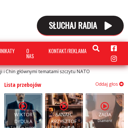
SŁUCHAJ RADIA
NIKATY
O
KONTAKT/REKLAMA
NAS
ji i Chin głównymi tematami szczytu NATO
Lista przebojów
Oddaj głos
WIKTOR
SANAH,
ZALIA
Diament
DYDUŁA
KRZYSZTOF
Szybkie tempo