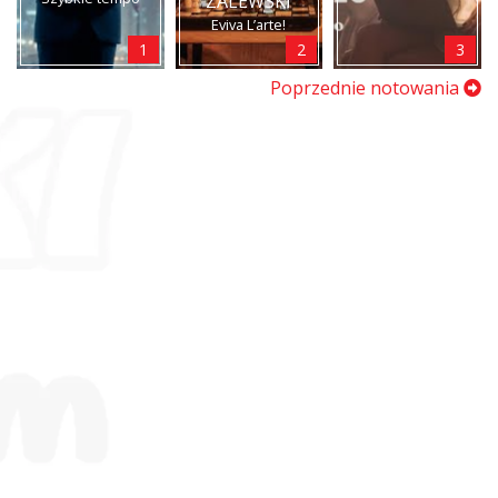
ZALEWSKI
Eviva L’arte!
1
2
3
Poprzednie notowania