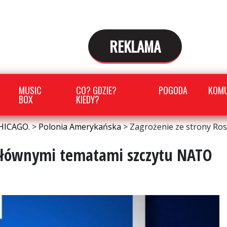
REKLAMA
MUSIC
CO? GDZIE?
POGODA
KOMU
BOX
KIEDY?
HICAGO.
>
Polonia Amerykańska
>
Zagrożenie ze strony Ros
n głównymi tematami szczytu NATO