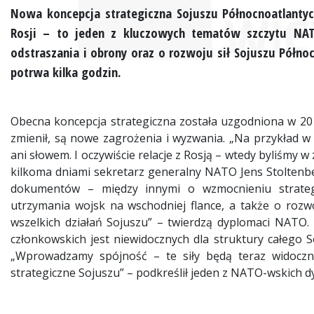
Nowa koncepcja strategiczna Sojuszu Północnoatlantyck
Rosji – to jeden z kluczowych tematów szczytu NAT
odstraszania i obrony oraz o rozwoju sił Sojuszu Półn
potrwa kilka godzin.
Obecna koncepcja strategiczna została uzgodniona w 2010
zmienił, są nowe zagrożenia i wyzwania. „Na przykład w 
ani słowem. I oczywiście relacje z Rosją – wtedy byliśmy w
kilkoma dniami sekretarz generalny NATO Jens Stoltenbe
dokumentów – między innymi o wzmocnieniu strategii
utrzymania wojsk na wschodniej flance, a także o rozwo
wszelkich działań Sojuszu” – twierdzą dyplomaci NATO. 
członkowskich jest niewidocznych dla struktury całego S
„Wprowadzamy spójność – te siły będą teraz widoczn
strategiczne Sojuszu” – podkreślił jeden z NATO-wskich 