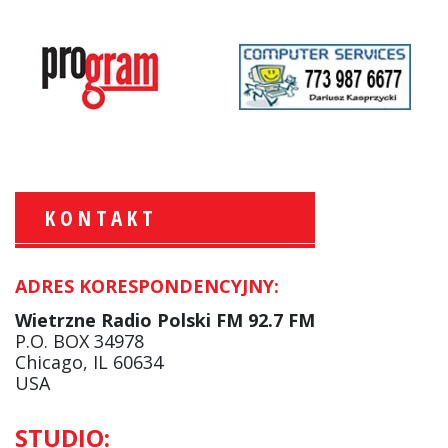
KONTAKT
ADRES KORESPONDENCYJNY:
Krzysztof Wawer:
Komentator
Wietrzne Radio Polski FM 92.7 FM
facebook
P.O. BOX 34978
Chicago, IL 60634
USA
Andrzej Wąsewicz:
STUDIO:
Komentator / Poranny Express