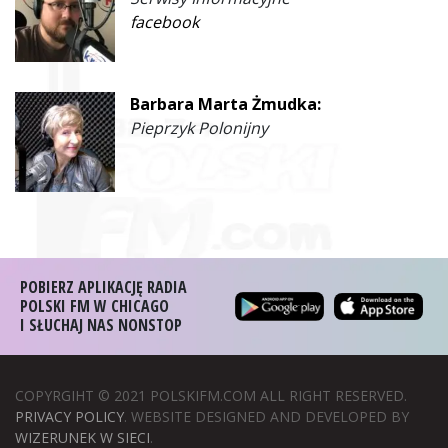
facebook
Barbara Marta Żmudka:
Pieprzyk Polonijny
POBIERZ APLIKACJĘ RADIA
POLSKI FM W CHICAGO
I SŁUCHAJ NAS NONSTOP
COPYRGIHT © 2021 POLSKIFM.COM ALL RIGHT RESERVED.
PRIVACY POLICY
. WEBSITE DESIGNED AND DEVELOPED BY
WIZERUNEK W SIECI
.