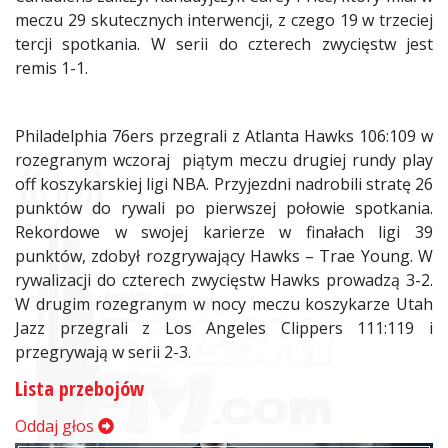
meczu 29 skutecznych interwencji, z czego 19 w trzeciej
tercji spotkania. W serii do czterech zwycięstw jest
remis 1-1.
Philadelphia 76ers przegrali z Atlanta Hawks 106:109 w
rozegranym wczoraj piątym meczu drugiej rundy play
off koszykarskiej ligi NBA. Przyjezdni nadrobili stratę 26
punktów do rywali po pierwszej połowie spotkania.
Rekordowe w swojej karierze w finałach ligi 39
punktów, zdobył rozgrywający Hawks – Trae Young. W
rywalizacji do czterech zwycięstw Hawks prowadzą 3-2.
W drugim rozegranym w nocy meczu koszykarze Utah
Jazz przegrali z Los Angeles Clippers 111:119 i
przegrywają w serii 2-3.
Lista przebojów
Oddaj głos