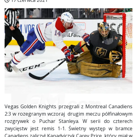
17 czerwca 2021
Vegas Golden Knights przegrali z Montreal Canadiens
2:3 w rozegranym wczoraj drugim meczu półfinałowym
rozgrywek o Puchar Stanleya. W serii do czterech
zwycięstw jest remis 1-1. Świetny występ w bramce
Canadiens zaliczył Kanadyjczyk Carey Price, który miał w