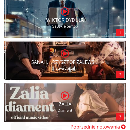
WIKTOR DYDUŁA
Szybkie tempo
1
SANAH, KRZYSZTOF ZALEWSKI
Eviva L’arte!
2
ZALIA
Diament
3
Poprzednie notowania