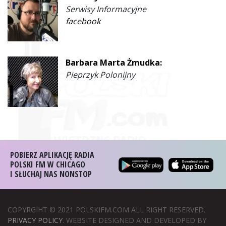
Serwisy Informacyjne
facebook
Barbara Marta Żmudka:
Pieprzyk Polonijny
POBIERZ APLIKACJĘ RADIA
POLSKI FM W CHICAGO
I SŁUCHAJ NAS NONSTOP
COPYRGIHT © 2021 POLSKIFM.COM ALL RIGHT RESERVED.
PRIVACY POLICY
. WEBSITE DESIGNED AND DEVELOPED BY