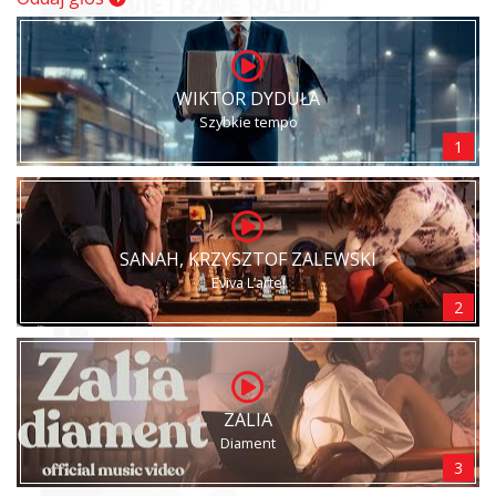
WIKTOR DYDUŁA
Szybkie tempo
1
SANAH, KRZYSZTOF ZALEWSKI
Eviva L’arte!
2
ZALIA
Diament
3