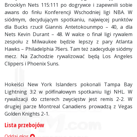
Brooklyn Nets 115:111 po dogrywce i zapewnili sobie
awans do finłu Konferencji Wschodniej ligi NBA. W
siódmym, decydującym spotkaniu, najwięcej punktów
dla Bucks rzucił Giannis Antetokounmpo – 40, a dla
Nets Kevin Durant – 48. W walce o finał ligi rywalem
zespołu z Milwaukee będzie lepszy z pary Atlanta
Hawks – Philadelphia 76ers. Tam też zadecyduje siódmy
mecz. Na Zachodzie rywalizować będą Los Angeles
Clippers i Phoenix Suns.
Hokeiści New York Islanders pokonali Tampa Bay
Lightning 3:2 w półfinałowym spotkaniu ligi NHL. W
rywalizacji do czterech zwycięstw jest remis 2-2. W
drugiej parze Montreal Canadiens prowadzą z Vegas
Golden Knights 2-1.
Lista przebojów
Oddaj głos