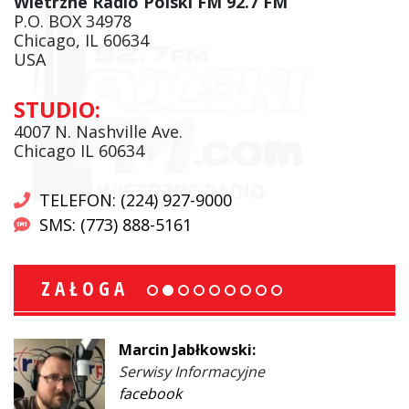
Wietrzne Radio Polski FM 92.7 FM
P.O. BOX 34978
Chicago, IL 60634
USA
STUDIO:
4007 N. Nashville Ave.
Chicago IL 60634
TELEFON: (224) 927-9000
SMS: (773) 888-5161
ZAŁOGA
Marcin Jabłkowski:
Serwisy Informacyjne
facebook