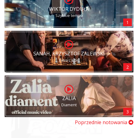
WIKTOR DYDUŁA
Szybkie tempo
1
SANAH, KRZYSZTOF ZALEWSKI
Eviva L’arte!
2
ZALIA
Diament
3
Poprzednie notowania