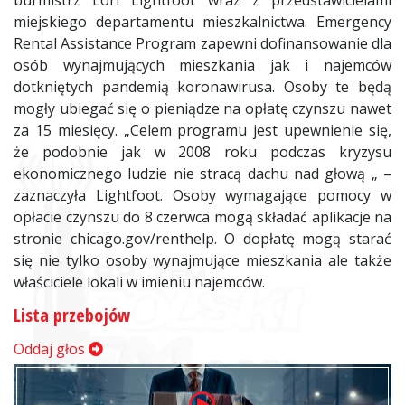
burmistrz Lori Lightfoot wraz z przedstawicielami
miejskiego departamentu mieszkalnictwa. Emergency
Rental Assistance Program zapewni dofinansowanie dla
osób wynajmujących mieszkania jak i najemców
dotkniętych pandemią koronawirusa. Osoby te będą
mogły ubiegać się o pieniądze na opłatę czynszu nawet
za 15 miesięcy. „Celem programu jest upewnienie się,
że podobnie jak w 2008 roku podczas kryzysu
ekonomicznego ludzie nie stracą dachu nad głową „ –
zaznaczyła Lightfoot. Osoby wymagające pomocy w
opłacie czynszu do 8 czerwca mogą składać aplikacje na
stronie chicago.gov/renthelp. O dopłatę mogą starać
się nie tylko osoby wynajmujące mieszkania ale także
właściciele lokali w imieniu najemców.
Lista przebojów
Oddaj głos