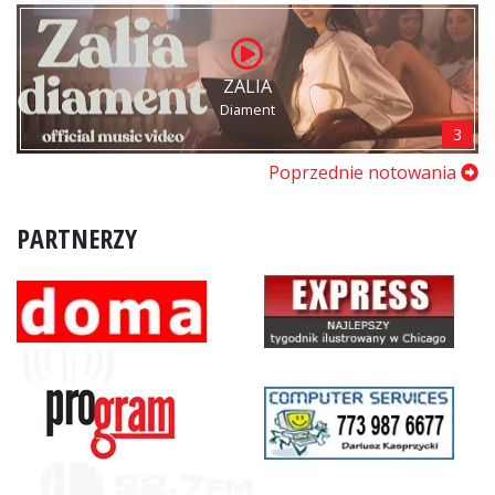
ZALIA
Diament
3
Poprzednie notowania
PARTNERZY