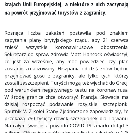
krajach Unii Europejskiej, a niektóre z nich zaczynają
na powrót przyjmować turystów z zagranicy.
Rosnąca liczba zakażeń postawiła pod znakiem
zapytania plany brytyjskiego rządu, aby 21 czerwca
znieść wszystkie koronawirusowe obostrzenia.
Sekretarz do spraw zdrowia Matt Hancock oświadczył,
że jest za wcześnie, aby móc powiedzieć, czy plan
zostanie zrealizowany. Hiszpania od dziś znów będzie
przyjmować gości z zagranicy, ale tylko tych, którzy
zostali zaszczepieni. Turyści mogą też wjechać do Grecji
pod warunkiem negatywnego testu na koronawirusa.
W środę granice chce otworzyć Francja. Słowacja ma
dzisiaj rozpocząć podawanie rosyjskiej szczepionki
Sputnik V. Z kolei Stany Zjednoczone zapowiedziały, że
przekażą 750 tysięcy dawek szczepionek dla Tajwanu.
Na całym świecie z powodu COVID-19 zmarło dotąd 3
miliony 726 tysięcy osób, a łączna liczba zakażeń to 173