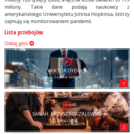
miliony. Takie dane podają naukowcy z
amerykańskiego Uniwersytetu Johnsa Hopkinsa, którzy
zajmują się monitorowaniem pandemii.
Lista przebojów
Oddaj głos
WIKTOR DYDUŁA
Szybkie tempo
1
SANAH, KRZYSZTOF ZALEWSKI
Eviva L’arte!
2