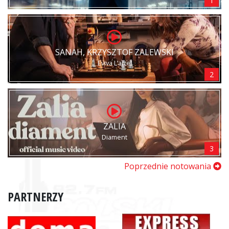
1
SANAH, KRZYSZTOF ZALEWSKI
Eviva L’arte!
2
ZALIA
Diament
3
Poprzednie notowania
PARTNERZY