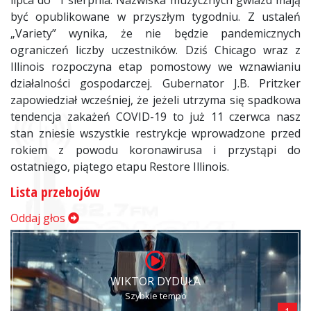
lipca do 1 sierpnia. Nazwiska muzycznych gwiazd mają
być opublikowane w przyszłym tygodniu. Z ustaleń
„Variety” wynika, że nie będzie pandemicznych
ograniczeń liczby uczestników. Dziś Chicago wraz z
Illinois rozpoczyna etap pomostowy we wznawianiu
działalności gospodarczej. Gubernator J.B. Pritzker
zapowiedział wcześniej, że jeżeli utrzyma się spadkowa
tendencja zakażeń COVID-19 to już 11 czerwca nasz
stan zniesie wszystkie restrykcje wprowadzone przed
rokiem z powodu koronawirusa i przystąpi do
ostatniego, piątego etapu Restore Illinois.
Lista przebojów
Oddaj głos
WIKTOR DYDUŁA
Szybkie tempo