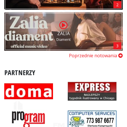
2
ZALIA
Diament
3
Poprzednie notowania
PARTNERZY