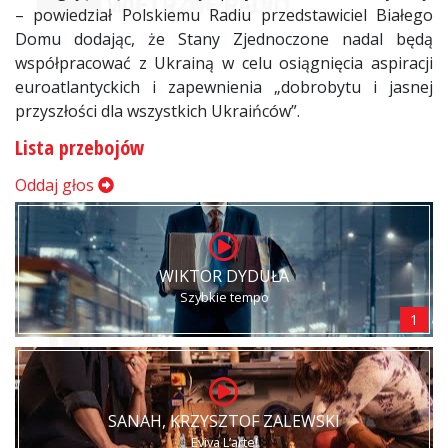
– powiedział Polskiemu Radiu przedstawiciel Białego
Domu dodając, że Stany Zjednoczone nadal będą
współpracować z Ukrainą w celu osiągnięcia aspiracji
euroatlantyckich i zapewnienia „dobrobytu i jasnej
przyszłości dla wszystkich Ukraińców”.
Lista przebojów
Oddaj głos
WIKTOR DYDUŁA
Szybkie tempo
1
SANAH, KRZYSZTOF ZALEWSKI
Eviva L’arte!