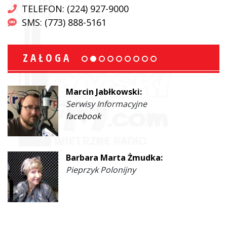
TELEFON: (224) 927-9000
SMS: (773) 888-5161
ZAŁOGA
Beata Kociołek:
Serwisy informacyjne
Ewa Malinowski:
Współprowadząca
facebook