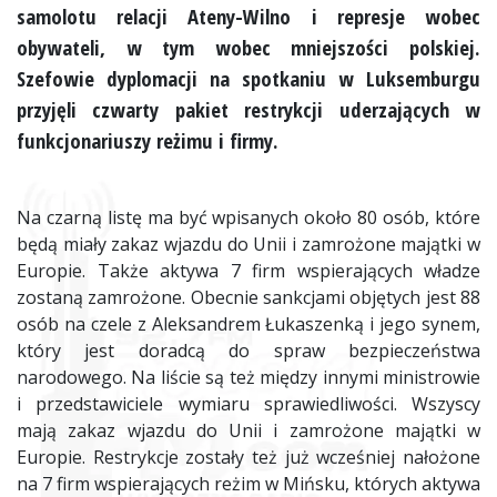
samolotu relacji Ateny-Wilno i represje wobec
obywateli, w tym wobec mniejszości polskiej.
Szefowie dyplomacji na spotkaniu w Luksemburgu
przyjęli czwarty pakiet restrykcji uderzających w
funkcjonariuszy reżimu i firmy.
Na czarną listę ma być wpisanych około 80 osób, które
będą miały zakaz wjazdu do Unii i zamrożone majątki w
Europie. Także aktywa 7 firm wspierających władze
zostaną zamrożone. Obecnie sankcjami objętych jest 88
osób na czele z Aleksandrem Łukaszenką i jego synem,
który jest doradcą do spraw bezpieczeństwa
narodowego. Na liście są też między innymi ministrowie
i przedstawiciele wymiaru sprawiedliwości. Wszyscy
mają zakaz wjazdu do Unii i zamrożone majątki w
Europie. Restrykcje zostały też już wcześniej nałożone
na 7 firm wspierających reżim w Mińsku, których aktywa