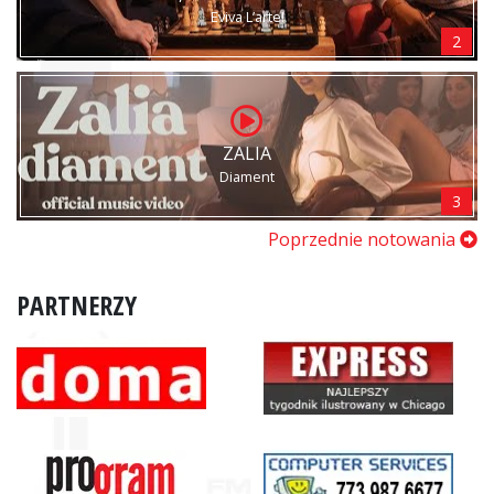
Eviva L’arte!
2
ZALIA
Diament
3
Poprzednie notowania
PARTNERZY