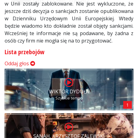
w Unii zostały zablokowane. Nie jest wykluczone, że
jeszcze dziś decyzja o sankcjach zostanie opublikowana
w Dzienniku Urzędowym Unii Europejskiej. Wtedy
będzie wiadomo kto dokładnie został objęty sankcjami.
Wcześniej te informacje nie są podawane, by żadna z
osób czy firm nie mogła się na to przygotować.
Lista przebojów
Oddaj głos
WIKTOR DYDUŁA
Szybkie tempo
1
SANAH, KRZYSZTOF ZALEWSKI