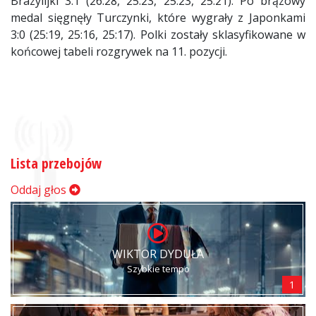
Brazylijki 3:1 (26:28, 25:23, 25:23, 25:21). Po brązowy
medal sięgnęły Turczynki, które wygrały z Japonkami
3:0 (25:19, 25:16, 25:17). Polki zostały sklasyfikowane w
końcowej tabeli rozgrywek na 11. pozycji.
Lista przebojów
Oddaj głos
WIKTOR DYDUŁA
Szybkie tempo
1