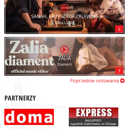
SANAH, KRZYSZTOF ZALEWSKI
Eviva L’arte!
2
ZALIA
Diament
3
Poprzednie notowania
PARTNERZY