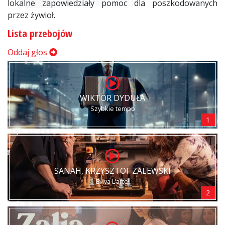
lokalne zapowiedziały pomoc dla poszkodowanych
przez żywioł.
Lista przebojów
Oddaj głos
WIKTOR DYDUŁA
Szybkie tempo
1
SANAH, KRZYSZTOF ZALEWSKI
Eviva L’arte!
2