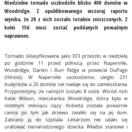
Niedzielne tornado uszkodziło blisko 400 domów w
Woodridge. Z opublikowanego wczoraj raportu
wynika, że 28 z nich zostało totalnie zniszczonych. Z
kolei 156 musi zostać poddanych poważnym
naprawom.
Tornado sklasyfikowane jako EF3 przeszło w niedzielę
po godzinie 11 przed północą przez Naperville,
Woodridge, Darien i Burr Ridge w powiecie DuPage
(Illinois). W Naperville uszkodzeniu uległo 231
budynków a 20 domów nie nadaje się do zamieszkania.
Przypomnijmy, że rannych zostało 8 osób. Wśród nich
Katie Wilson, mieszkanka Woodridge, która była w
siódmym miesiącu ciąży. Kobieta została poważnie
ranna po tym jak drzewo zwaliło się na jej dom.
Zabrano ją do szpitala. Lekarzom nie udało się
uratować nienarodzonego dziecka. Władze stanowe i