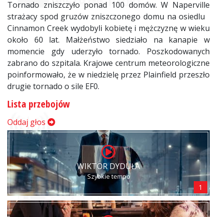
Tornado zniszczyło ponad 100 domów. W Naperville
strażacy spod gruzów zniszczonego domu na osiedlu
Cinnamon Creek wydobyli kobietę i mężczyznę w wieku
około 60 lat. Małżeństwo siedziało na kanapie w
momencie gdy uderzyło tornado. Poszkodowanych
zabrano do szpitala. Krajowe centrum meteorologiczne
poinformowało, że w niedzielę przez Plainfield przeszło
drugie tornado o sile EF0.
Lista przebojów
Oddaj głos
WIKTOR DYDUŁA
Szybkie tempo
1