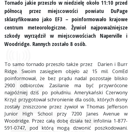
Tornado jakie przeszło w niedzielę około 11:10 przed
północą przez miejscowości powiatu DuPage
sklasyfikowano jako EF3 – poinformowało krajowe
centrum meteorologiczne. Żywioł najpoważniejsze
szkody wyrządził w miejscowościach Naperville i
Woodridge. Rannych zostało 8 osób.
To samo tornado przeszło także przez Darien i Burr
Ridge. Swoim zasięgiem objęło aż 15 mil. ComEd
poinformował, że bez prądu nadal pozostaje blisko
2900 odbiorców. Zasilanie ma być przywrócone
najpóźniej dziś po południu. Amerykański Czerwony
Krzyż przygotował schronienie dla osób, których domy
zostały zniszczone przez żywioł w Thomas Jefferson
Junior High School przy 7200 Janes Avenue w
Woodridge. Przez całą dobę działa też infolinia 1-877-
591-0747, pod którą mogą dzwonić poszkodowani.