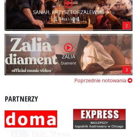
SANAH, KRZYSZTOF ZALEWSKI
Eviva L’arte!
2
ZALIA
Diament
3
Poprzednie notowania
PARTNERZY