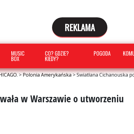
REKLAMA
MUSIC
CO? GDZIE?
POGODA
KOMU
BOX
KIEDY?
HICAGO.
>
Polonia Amerykańska
>
Swiatłana Cichanouska p
owała w Warszawie o utworzeniu