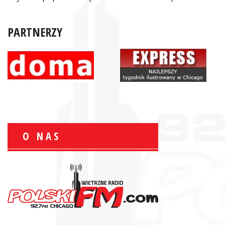
PARTNERZY
O NAS
Wiesław Książek:
Sport Polonijny