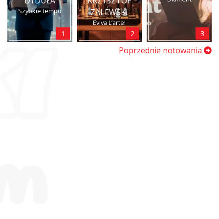
DYDUŁA
KRZYSZTOF
Szybkie tempo
ZALEWSKI
Eviva L’arte!
1
2
3
Poprzednie notowania