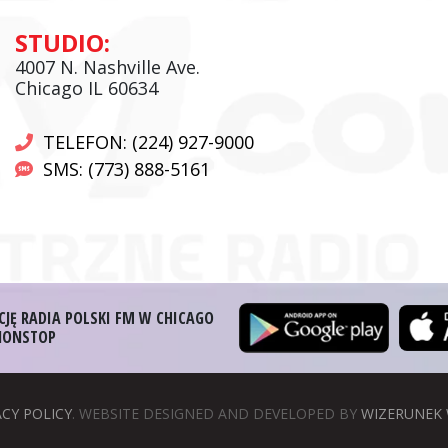
Andrzej Wąsewicz:
STUDIO:
Komentator / Poranny Express
4007 N. Nashville Ave.
Chicago IL 60634
TELEFON: (224) 927-9000
SMS: (773) 888-5161
CJĘ RADIA POLSKI FM W CHICAGO
 NONSTOP
ACY POLICY
. WEBSITE DESIGNED AND DEVELOPED BY
WIZERUNEK 