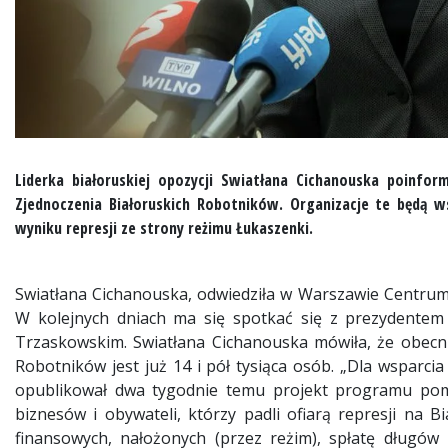
Liderka białoruskiej opozycji Swiatłana Cichanouska poinf
Zjednoczenia Białoruskich Robotników. Organizacje te będą ws
wyniku represji ze strony reżimu Łukaszenki.
Swiatłana Cichanouska, odwiedziła w Warszawie Centrum Bi
W kolejnych dniach ma się spotkać się z prezydente
Trzaskowskim. Swiatłana Cichanouska mówiła, że obecn
Robotników jest już 14 i pół tysiąca osób. „Dla wsparc
opublikował dwa tygodnie temu projekt programu pomoc
biznesów i obywateli, którzy padli ofiarą represji na
finansowych, nałożonych (przez reżim), spłatę długów k