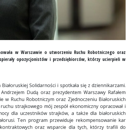
ormowała w Warszawie o utworzeniu Ruchu Robotniczego oraz
pierały opozycjonistów i przedsiębiorców, którzy ucierpieli w
ałoruskiej Solidarności i spotkała się z dziennikarzami.
m Andrzejem Dudą oraz prezydentem Warszawy Rafałem
ie w Ruchu Robotniczym oraz Zjednoczeniu Białoruskich
ia ruchu strajkowego mój zespół ekonomiczny opracował i
y dla uczestników strajków, a także dla białoruskich
 Białorusi. Ten program przewiduje rekompensowanie kar
ontraktowych oraz wsparcie dla tych, którzy trafili do