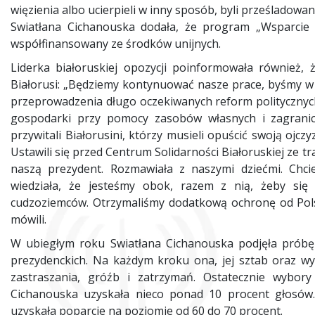
więzienia albo ucierpieli w inny sposób, byli prześladowan
Swiatłana Cichanouska dodała, że program „Wsparcie 
współfinansowany ze środków unijnych.
Liderka białoruskiej opozycji poinformowała również,
Białorusi: „Będziemy kontynuować nasze prace, byśmy w
przeprowadzenia długo oczekiwanych reform politycznyc
gospodarki przy pomocy zasobów własnych i zagranic
przywitali Białorusini, którzy musieli opuścić swoją ojc
Ustawili się przed Centrum Solidarności Białoruskiej ze tr
naszą prezydent. Rozmawiała z naszymi dziećmi. Chcie
wiedziała, że jesteśmy obok, razem z nią, żeby się
cudzoziemców. Otrzymaliśmy dodatkową ochronę od Pols
mówili.
W ubiegłym roku Swiatłana Cichanouska podjęła próbę
prezydenckich. Na każdym kroku ona, jej sztab oraz wyb
zastraszania, gróźb i zatrzymań. Ostatecznie wybory
Cichanouska uzyskała nieco ponad 10 procent głosów. 
uzyskała poparcie na poziomie od 60 do 70 procent.