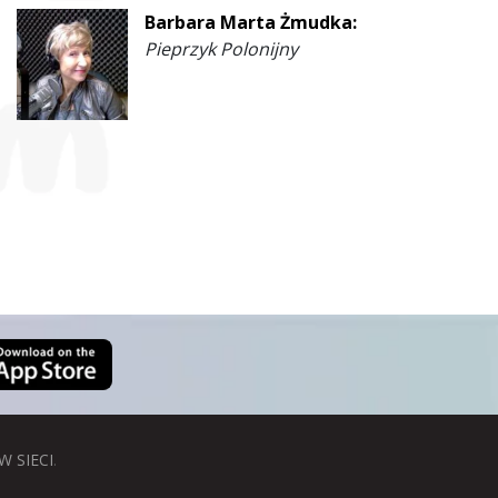
Barbara Marta Żmudka:
Pieprzyk Polonijny
W SIECI
.