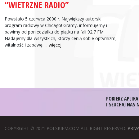
“WIETRZNE RADIO”
Zbigniew Wojewnik:
Informacje Giełdowe
Powstało 5 czerwca 2000 r. Największy autorski
program radiowy w Chicago! Gramy, informujemy i
bawimy od poniedziałku do piątku na fali 92.7 FM!
Nadajemy dla wszystkich, którzy cenią sobie optymizm,
witalność i zabawę.
... więcej
POBIERZ APLIKA
I SŁUCHAJ NAS
COPYRGIHT © 2021 POLSKIFM.COM ALL RIGHT RESERVED.
PRIV