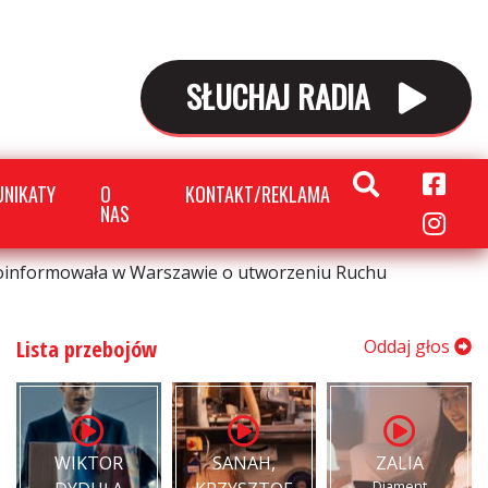
SŁUCHAJ RADIA
NIKATY
O
KONTAKT/REKLAMA
NAS
oinformowała w Warszawie o utworzeniu Ruchu
Lista przebojów
Oddaj głos
WIKTOR
SANAH,
ZALIA
Diament