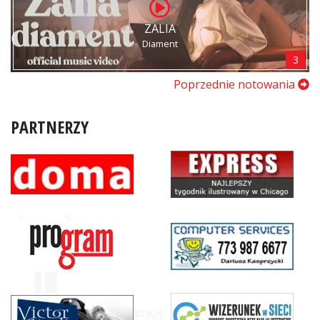
ZALIA
Diament
3
Poprzednie notowania
PARTNERZY