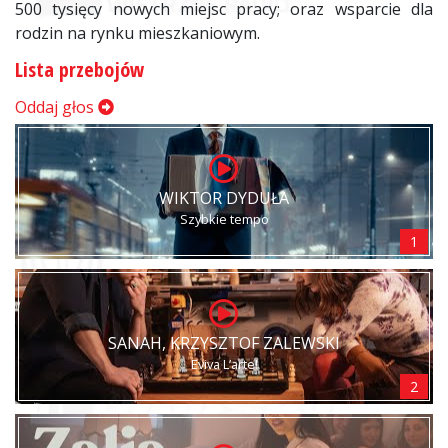
500 tysięcy nowych miejsc pracy; oraz wsparcie dla
rodzin na rynku mieszkaniowym.
Lista przebojów
Oddaj głos
WIKTOR DYDUŁA
Szybkie tempo
1
SANAH, KRZYSZTOF ZALEWSKI
Eviva L’arte!
2