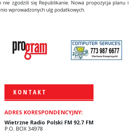
ie zgodzili się Republikanie. Nowa propozycja planu i
atnio wprowadzonych ulg podatkowych.
KONTAKT
ADRES KORESPONDENCYJNY:
Krzysztof Wawer:
Komentator
Wietrzne Radio Polski FM 92.7 FM
facebook
P.O. BOX 34978