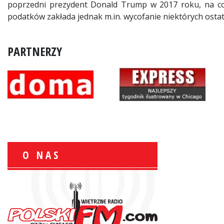
poprzedni prezydent Donald Trump w 2017 roku, na co n
podatków zakłada jednak m.in. wycofanie niektórych ost
PARTNERZY
O NAS
Wiesław Książek:
Sport Polonijny