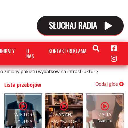
SŁUCHAJ RADIA
NIKATY
O
KONTAKT/REKLAMA
NAS
do zmiany pakietu wydatków na infrastrukturę
Lista przebojów
Oddaj głos
WIKTOR
SANAH,
ZALIA
Diament
DYDUŁA
KRZYSZTOF
Szybkie tempo