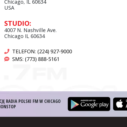
Chicago, IL 60634
USA
Andrzej Wąsewicz:
STUDIO:
Komentator / Poranny Express
4007 N. Nashville Ave.
Chicago IL 60634
TELEFON: (224) 927-9000
SMS: (773) 888-5161
CJĘ RADIA POLSKI FM W CHICAGO
 NONSTOP