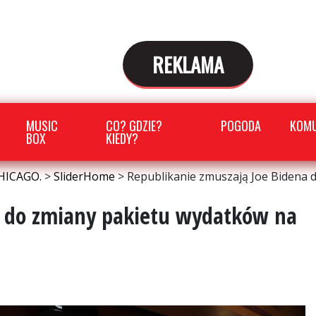
REKLAMA
MUSIC
CO? GDZIE?
POGODA
KOMU
BOX
KIEDY?
HICAGO.
>
SliderHome
>
Republikanie zmuszają Joe Bidena 
a do zmiany pakietu wydatków na