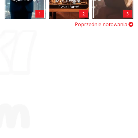
ZALEWSKI
Eviva L’arte!
1
2
3
Poprzednie notowania