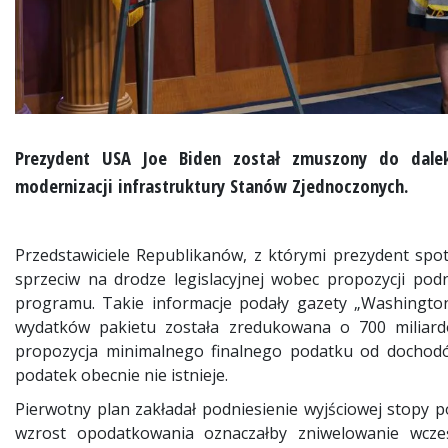
Prezydent USA Joe Biden został zmuszony do dal
modernizacji infrastruktury Stanów Zjednoczonych.
Przedstawiciele Republikanów, z którymi prezydent spot
sprzeciw na drodze legislacyjnej wobec propozycji po
programu. Takie informacje podały gazety „Washington 
wydatków pakietu została zredukowana o 700 miliardó
propozycja minimalnego finalnego podatku od dochodów
podatek obecnie nie istnieje.
Pierwotny plan zakładał podniesienie wyjściowej stopy po
wzrost opodatkowania oznaczałby zniwelowanie wcześ