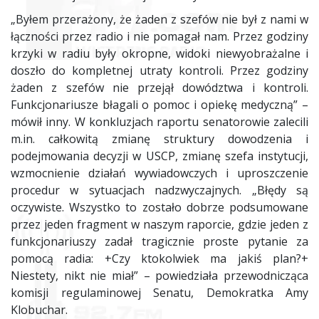
„Byłem przerażony, że żaden z szefów nie był z nami w
łączności przez radio i nie pomagał nam. Przez godziny
krzyki w radiu były okropne, widoki niewyobrażalne i
doszło do kompletnej utraty kontroli. Przez godziny
żaden z szefów nie przejął dowództwa i kontroli.
Funkcjonariusze błagali o pomoc i opiekę medyczną” –
mówił inny. W konkluzjach raportu senatorowie zalecili
m.in. całkowitą zmianę struktury dowodzenia i
podejmowania decyzji w USCP, zmianę szefa instytucji,
wzmocnienie działań wywiadowczych i uproszczenie
procedur w sytuacjach nadzwyczajnych. „Błędy są
oczywiste. Wszystko to zostało dobrze podsumowane
przez jeden fragment w naszym raporcie, gdzie jeden z
funkcjonariuszy zadał tragicznie proste pytanie za
pomocą radia: +Czy ktokolwiek ma jakiś plan?+
Niestety, nikt nie miał” – powiedziała przewodnicząca
komisji regulaminowej Senatu, Demokratka Amy
Klobuchar.