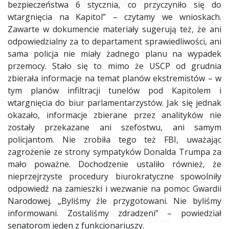
bezpieczeństwa 6 stycznia, co przyczyniło się do
wtargnięcia na Kapitol” – czytamy we wnioskach.
Zawarte w dokumencie materiały sugerują też, że ani
odpowiedzialny za to departament sprawiedliwości, ani
sama policja nie miały żadnego planu na wypadek
przemocy. Stało się to mimo że USCP od grudnia
zbierała informacje na temat planów ekstremistów – w
tym planów infiltracji tunelów pod Kapitolem i
wtargnięcia do biur parlamentarzystów. Jak się jednak
okazało, informacje zbierane przez analityków nie
zostały przekazane ani szefostwu, ani samym
policjantom. Nie zrobiła tego też FBI, uważając
zagrożenie ze strony sympatyków Donalda Trumpa za
mało poważne. Dochodzenie ustaliło również, że
nieprzejrzyste procedury biurokratyczne spowolniły
odpowiedź na zamieszki i wezwanie na pomoc Gwardii
Narodowej. „Byliśmy źle przygotowani. Nie byliśmy
informowani. Zostaliśmy zdradzeni” – powiedział
senatorom jeden z funkcjonariuszy.