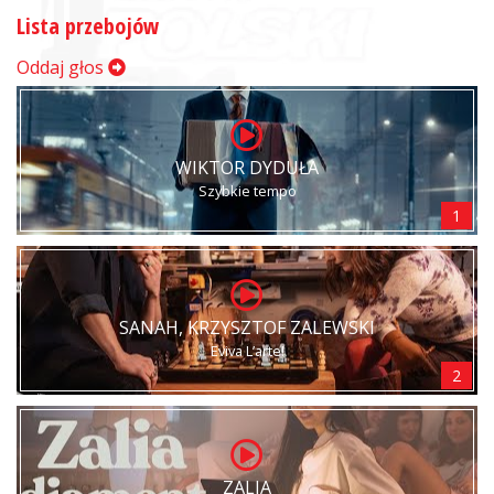
Lista przebojów
Oddaj głos
WIKTOR DYDUŁA
Szybkie tempo
1
SANAH, KRZYSZTOF ZALEWSKI
Eviva L’arte!
2
ZALIA