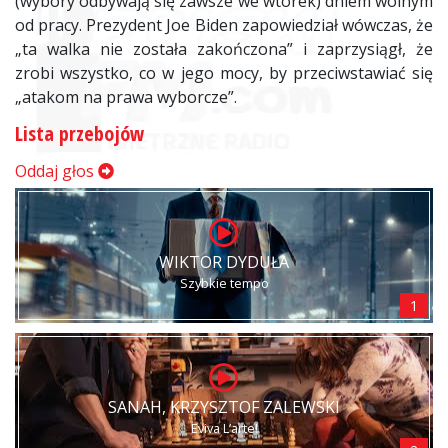
(wybory odbywają się zawsze we wtorek) dniem wolnym
od pracy. Prezydent Joe Biden zapowiedział wówczas, że
„ta walka nie została zakończona” i zaprzysiągł, że
zrobi wszystko, co w jego mocy, by przeciwstawiać się
„atakom na prawa wyborcze”.
Lista przebojów
Oddaj głos
WIKTOR DYDUŁA
Szybkie tempo
1
SANAH, KRZYSZTOF ZALEWSKI
Eviva L’arte!