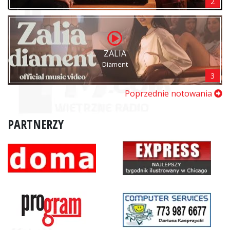
2
ZALIA
Diament
3
Poprzednie notowania
PARTNERZY