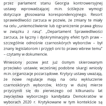
przez parlament stanu Georgia kontrowersyjnej
ustawy wprowadzającej m.in. ściślejsze wymogi
dotyczące głosowania korespondencyjnego. Resort
sprawiedliwości zarzuca w pozwie, że zmiany te miały
na celu „uniemożliwienie lub ograniczenie prawa głosu
w związku z rasą”. „Departament Sprawiedliwości
zarzuca, że łączny i dyskryminacyjny efekt tych praw –
szczególnie odnośnie czarnoskórych wyborców – był
znany legislatorom i przyjęli oni to prawo wbrew temu”
– czytamy w dokumencie.
Wniesiony pozew jest już ósmym skierowanym
przeciwko ustawie; wcześniej podobne skargi wniosły
m.in. organizacje pozarządowe. Krytycy ustawy uważają,
że nowe regulacje mają na celu wykluczenie
czarnoskórych wyborców, którzy w dużej mierze
przyczynili się do pierwszego od kilkunastu lat
zwycięstwa wyborczego kandydata Demokratów w
wyborach 2020 r. Krytykowane w tym kontekście są