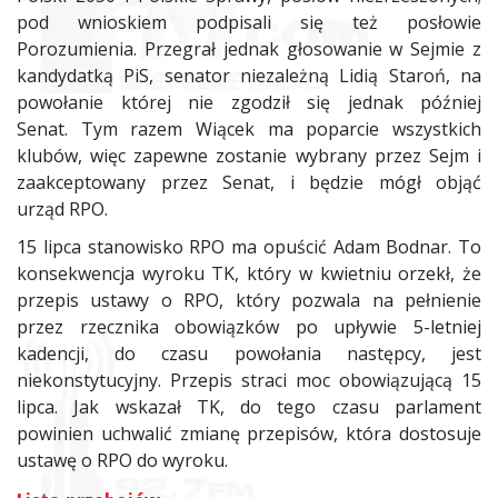
pod wnioskiem podpisali się też posłowie
Porozumienia. Przegrał jednak głosowanie w Sejmie z
kandydatką PiS, senator niezależną Lidią Staroń, na
powołanie której nie zgodził się jednak później
Senat. Tym razem Wiącek ma poparcie wszystkich
klubów, więc zapewne zostanie wybrany przez Sejm i
zaakceptowany przez Senat, i będzie mógł objąć
urząd
RPO
.
15 lipca stanowisko
RPO
ma opuścić Adam Bodnar. To
konsekwencja wyroku TK, który w kwietniu orzekł, że
przepis ustawy o
RPO
, który pozwala na pełnienie
przez rzecznika obowiązków po upływie 5-letniej
kadencji, do czasu powołania następcy, jest
niekonstytucyjny. Przepis straci moc obowiązującą 15
lipca. Jak wskazał TK, do tego czasu parlament
powinien uchwalić zmianę przepisów, która dostosuje
ustawę o
RPO
do wyroku.