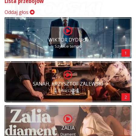
Lista przebojów
Oddaj głos
WIKTOR DYDUŁA
Szybkie tempo
1
SANAH, KRZYSZTOF ZALEWSKI
Eviva L’arte!
2
ZALIA
Diament