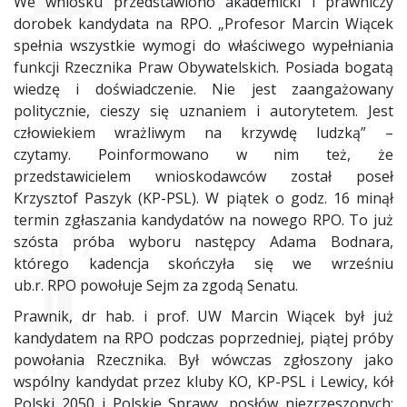
We wniosku przedstawiono akademicki i prawniczy
dorobek kandydata na
RPO
. „Profesor Marcin Wiącek
spełnia wszystkie wymogi do właściwego wypełniania
funkcji Rzecznika Praw Obywatelskich. Posiada bogatą
wiedzę i doświadczenie. Nie jest zaangażowany
politycznie, cieszy się uznaniem i autorytetem. Jest
człowiekiem wrażliwym na krzywdę ludzką” –
czytamy. Poinformowano w nim też, że
przedstawicielem wnioskodawców został poseł
Krzysztof Paszyk (KP-PSL). W piątek o godz. 16 minął
termin zgłaszania kandydatów na nowego
RPO
. To już
szósta próba wyboru następcy Adama Bodnara,
którego kadencja skończyła się we wrześniu
ub.r.
RPO
powołuje Sejm za zgodą Senatu.
Prawnik, dr hab. i prof. UW Marcin Wiącek był już
kandydatem na
RPO
podczas poprzedniej, piątej próby
powołania Rzecznika. Był wówczas zgłoszony jako
wspólny kandydat przez kluby KO, KP-PSL i Lewicy, kół
Polski 2050 i Polskie Sprawy, posłów niezrzeszonych;