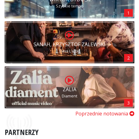
Szybkie tempo
1
SANAH, KRZYSZTOF ZALEWSKI
Eviva L’arte!
2
ZALIA
Diament
3
Poprzednie notowania
PARTNERZY