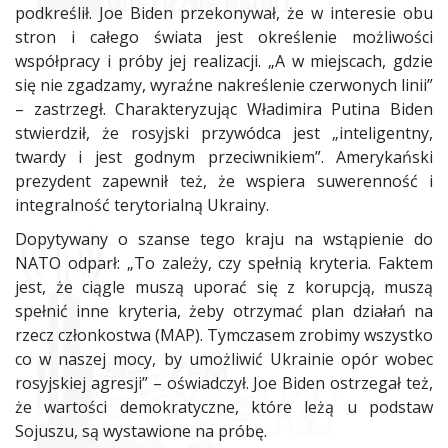
podkreślił. Joe Biden przekonywał, że w interesie obu
stron i całego świata jest określenie możliwości
współpracy i próby jej realizacji. „A w miejscach, gdzie
się nie zgadzamy, wyraźne nakreślenie czerwonych linii”
– zastrzegł. Charakteryzując Władimira Putina Biden
stwierdził, że rosyjski przywódca jest „inteligentny,
twardy i jest godnym przeciwnikiem”. Amerykański
prezydent zapewnił też, że wspiera suwerenność i
integralność terytorialną Ukrainy.
Dopytywany o szanse tego kraju na wstąpienie do
NATO odparł: „To zależy, czy spełnią kryteria. Faktem
jest, że ciągle muszą uporać się z korupcją, muszą
spełnić inne kryteria, żeby otrzymać plan działań na
rzecz członkostwa (MAP). Tymczasem zrobimy wszystko
co w naszej mocy, by umożliwić Ukrainie opór wobec
rosyjskiej agresji” – oświadczył. Joe Biden ostrzegał też,
że wartości demokratyczne, które leżą u podstaw
Sojuszu, są wystawione na próbę.