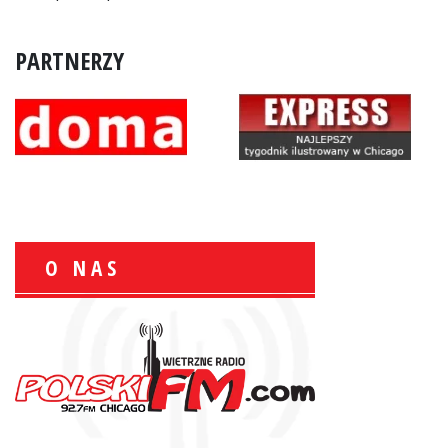
PARTNERZY
O NAS
Wiesław Książek:
Sport Polonijny