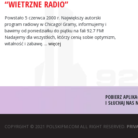
“WIETRZNE RADIO”
Zbigniew Wojewnik:
Informacje Giełdowe
Powstało 5 czerwca 2000 r. Największy autorski
program radiowy w Chicago! Gramy, informujemy i
bawimy od poniedziałku do piątku na fali 92.7 FM!
Nadajemy dla wszystkich, którzy cenią sobie optymizm,
witalność i zabawę.
... więcej
POBIERZ APLIKA
I SŁUCHAJ NAS
COPYRGIHT © 2021 POLSKIFM.COM ALL RIGHT RESERVED.
PRIV