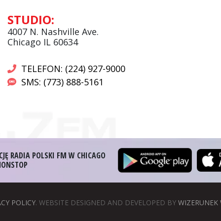
Andrzej Wąsewicz:
STUDIO:
Komentator / Poranny Express
4007 N. Nashville Ave.
Chicago IL 60634
TELEFON: (224) 927-9000
SMS: (773) 888-5161
CJĘ RADIA POLSKI FM W CHICAGO
 NONSTOP
ACY POLICY
. WEBSITE DESIGNED AND DEVELOPED BY
WIZERUNEK 