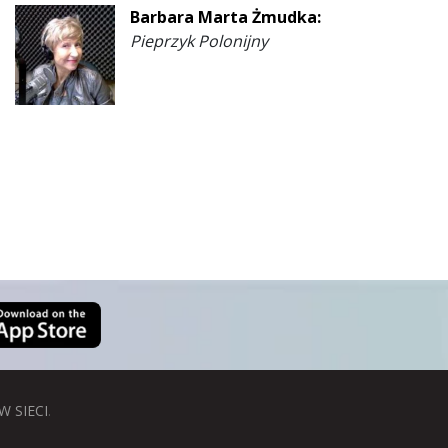
Barbara Marta Żmudka:
Pieprzyk Polonijny
W SIECI
.