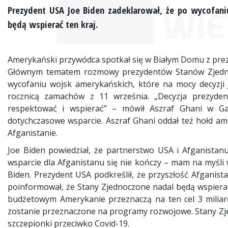
Prezydent USA Joe Biden zadeklarował, że po wycofani
będą wspierać ten kraj.
Amerykański przywódca spotkał się w Białym Domu z pr
Głównym tematem rozmowy prezydentów Stanów Zjednoc
wycofaniu wojsk amerykańskich, które na mocy decyzji J
rocznicą zamachów z 11 września. „Decyzja prezyden
respektować i wspierać” – mówił Aszraf Ghani w Ga
dotychczasowe wsparcie. Aszraf Ghani oddał też hołd ame
Afganistanie.
Joe Biden powiedział, że partnerstwo USA i Afganistan
wsparcie dla Afganistanu się nie kończy – mam na myśli w
Biden. Prezydent USA podkreślił, że przyszłość Afganis
poinformował, że Stany Zjednoczone nadal będą wspierać
budżetowym Amerykanie przeznaczą na ten cel 3 miliar
zostanie przeznaczone na programy rozwojowe. Stany Zje
szczepionki przeciwko Covid-19.