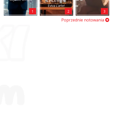
ZALEWSKI
Eviva L’arte!
1
2
3
Poprzednie notowania