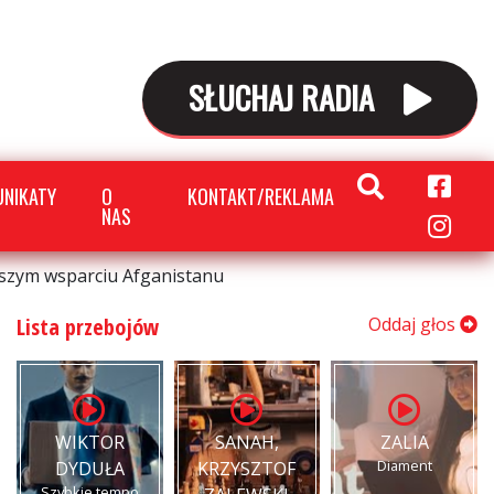
SŁUCHAJ RADIA
NIKATY
O
KONTAKT/REKLAMA
NAS
lszym wsparciu Afganistanu
Lista przebojów
Oddaj głos
WIKTOR
SANAH,
ZALIA
Diament
DYDUŁA
KRZYSZTOF
Szybkie tempo