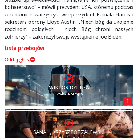
bohaterstwo” – mówił prezydent USA, któremu podczas
ceremonii towarzyszyła wiceprezydent Kamala Harris i
sekretarz obrony Lloyd Austin. „Niech bóg da ukojenie
rodzinom poległych i niech Bóg chroni naszych
żołnierzy” – zakończył swoje wystąpienie Joe Biden.
Lista przebojów
Oddaj głos
WIKTOR DYDUŁA
Szybkie tempo
1
SANAH, KRZYSZTOF ZALEWSKI