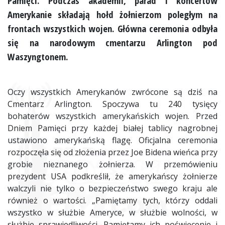
Pamięci. Podczas akademii, parad i koncertów
Amerykanie składają hołd żołnierzom poległym na
frontach wszystkich wojen. Główna ceremonia odbyła
się na narodowym cmentarzu Arlington pod
Waszyngtonem.
Oczy wszystkich Amerykanów zwrócone są dziś na
Cmentarz Arlington. Spoczywa tu 240 tysięcy
bohaterów wszystkich amerykańskich wojen. Przed
Dniem Pamięci przy każdej białej tablicy nagrobnej
ustawiono amerykańską flagę. Oficjalna ceremonia
rozpoczęła się od złożenia przez Joe Bidena wieńca przy
grobie nieznanego żołnierza. W przemówieniu
prezydent USA podkreślił, że amerykańscy żołnierze
walczyli nie tylko o bezpieczeństwo swego kraju ale
również o wartości. „Pamiętamy tych, którzy oddali
wszystko w służbie Ameryce, w służbie wolności, w
służbie sprawiedliwości. Pamiętamy ich poświęcenie i