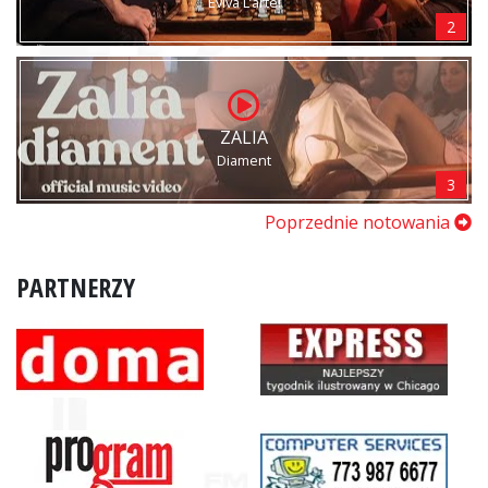
Eviva L’arte!
2
ZALIA
Diament
3
Poprzednie notowania
PARTNERZY