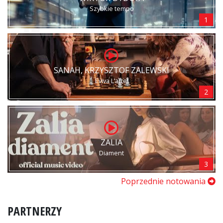
Szybkie tempo
1
SANAH, KRZYSZTOF ZALEWSKI
Eviva L’arte!
2
ZALIA
Diament
3
Poprzednie notowania
PARTNERZY