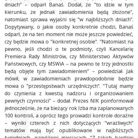
dniach" – odparł Banaś. Dodał, że "to idzie w tym
kierunku, że jednak zawiadomienia będą złożone",
natomiast sprawa wyjaśni się "w najbliższych dniach".
Dopytywany, o jakie osoby konkretnie chodzi, Banaś
odparł, że na ten moment nie może jeszcze powiedzieć,
czy będzie mowa o "konkretnej osobie". "Natomiast na
pewno, jeśli chodzi o te podmioty, czyli Kancelarię
Premiera Rady Ministrów, czy Ministerstwo Aktywów
Państwowych, czy MSWiA – na pewno te trzy jednostki
będą objęte tym zawiadomieniem" – powiedział. Jak
mówił, w zawiadomieniach prawdopodobnie będzie
mowa o "przestępstwach urzędniczych". "Tutaj mamy
do czynienia z kwestią nadzoru i organizowaniem
pewnych czynności" – dodał. Prezes NIK poinformował
jednocześnie, że na bieżący rok Izba ma zaplanowanych
100 kontroli, a oprócz tego prowadzi kontrole doraźne
– wyniki czterech z nich dotyczących "wrażliwych"
tematów mają być opublikowane w najbliższych
tygodniach, najpóźniej miesiącach. "Z takich bardziej