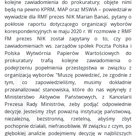
kolejne zawiadomienia do prokuratury; objęte nimi
będą na pewno KPRM, MAP oraz MSWiA – powiedział w
wywiadzie dla RMF prezes NIK Marian Banaś, pytany o
pokłosie raportu dotyczącego organizacji wyborów
korespondencyjnych w maju 2020 r. W rozmowie z RMF
FM prezes NIK został zapytany o to, czy po
zawiadomieniach ws. zarządów spółek Poczta Polska i
Polska Wytwórnia Papierów Wartościowych do
prokuratury trafią kolejne zawiadomienia o
podejrzeniu popełnienia przestępstwa w związku z
organizacją wyborów. "Muszę powiedzieć, że zgodnie z
tym, co zapowiedzieliśmy, musimy dokładnie
przeanalizować stanowiska, które do nas wpłynęły z
Ministerstwo Aktywów Państwowych, z Kancelarii
Prezesa Rady Ministrów, żeby podjąć odpowiednie
decyzje. Jesteśmy zbyt poważną instytucję państwową,
niezależną, bezstronną, rzetelną, abyśmy zbyt
pochopnie działali, niefrasobliwie. W związku z czym, po
głębokiej analizie podejmiemy decyzję w najbliższych