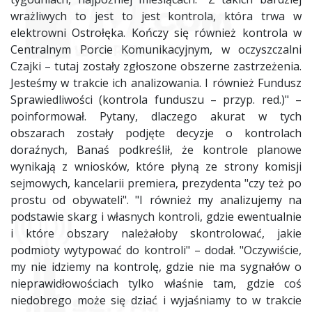
wrażliwych to jest to jest kontrola, która trwa w
elektrowni Ostrołęka. Kończy się również kontrola w
Centralnym Porcie Komunikacyjnym, w oczyszczalni
Czajki – tutaj zostały zgłoszone obszerne zastrzeżenia.
Jesteśmy w trakcie ich analizowania. I również Fundusz
Sprawiedliwości (kontrola funduszu – przyp. red.)" –
poinformował. Pytany, dlaczego akurat w tych
obszarach zostały podjęte decyzje o kontrolach
doraźnych, Banaś podkreślił, że kontrole planowe
wynikają z wniosków, które płyną ze strony komisji
sejmowych, kancelarii premiera, prezydenta "czy też po
prostu od obywateli". "I również my analizujemy na
podstawie skarg i własnych kontroli, gdzie ewentualnie
i które obszary należałoby skontrolować, jakie
podmioty wytypować do kontroli" – dodał. "Oczywiście,
my nie idziemy na kontrolę, gdzie nie ma sygnałów o
nieprawidłowościach tylko właśnie tam, gdzie coś
niedobrego może się dziać i wyjaśniamy to w trakcie