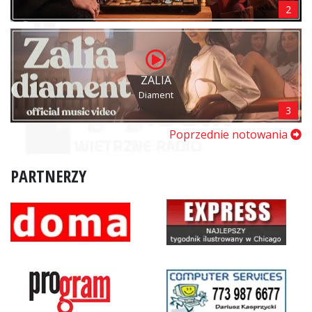
2
ZALIA
Diament
3
Poprzednie notowania
PARTNERZY