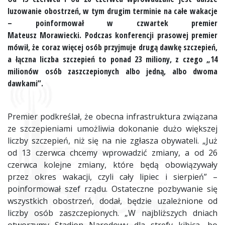
luzowanie obostrzeń, w tym drugim terminie na całe wakacje
– poinformował w czwartek premier
Mateusz
Morawiecki
. Podczas konferencji prasowej premier
mówił, że coraz więcej osób przyjmuje drugą dawkę szczepień,
a łączna liczba szczepień to ponad 23 miliony, z czego „14
milionów osób zaszczepionych albo jedną, albo dwoma
dawkami”.
Premier podkreślał, że obecna infrastruktura związana
ze szczepieniami umożliwia dokonanie dużo większej
liczby szczepień, niż się na nie zgłasza obywateli. „Już
od 13 czerwca chcemy wprowadzić zmiany, a od 26
czerwca kolejne zmiany, które będą obowiązywały
przez okres wakacji, czyli cały lipiec i sierpień” –
poinformował szef rządu. Ostateczne pozbywanie się
wszystkich obostrzeń, dodał, będzie uzależnione od
liczby osób zaszczepionych. „W najbliższych dniach
otworzymy Stadion Narodowy dla strefy kibica, bo