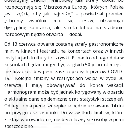
rozpoczynają się Mistrzostwa Europy, których Polska
jest częścią, oby jak najdłużej” – powiedział premier.
„Chcemy wspólnie móc się cieszyć utrzymując
dyscyplinę sanitarną, ale strefa kibica na stadionie
narodowym będzie otwarta” – dodał.
Od 13 czerwca otwarte zostaną strefy gastronomiczne
m,in. w kinach i teatrach, na koncertach oraz w innych
instytucjach kultury i rozrywki. Ponadto od tego dnia w
kościołach będzie mogło być zajętych 50 procent miejsc,
nie licząc osób w pełni zaszczepionych przeciw COVID-
19. Kolejne zmiany w restrykcjach wejdą w życie 26
czerwca i mają obowiązywać do końca wakacji.
Harmonogram może być jednak korygowany w oparciu
o aktualne dane epidemiczne oraz statystyki szczepień.
Od tego dnia pełne szczepienie będzie uznawane 14 dni
po przyjęciu szczepionki. Do wszystkich limitów, które
zostają wprowadzone, nie będą liczyły się osoby w pełni
zaszczepione.