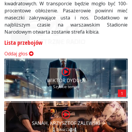
kwadratowych. W transporcie będzie mogło być 100-
procentowe obłożenie. Pasażerowie powinni mieć
maseczki zakrywające usta i nos. Dodatkowo w
najbliższym czasie na warszawskim Stadionie
Narodowym otwarta zostanie strefa kibica.
Lista przebojów
Oddaj głos
WIKTOR DYDUŁA
Szybkie tempo
1
SANAH, KRZYSZTOF ZALEWSKI
Eviva L’arte!