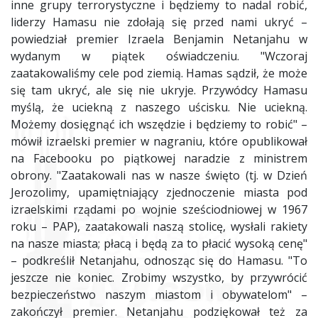
inne grupy terrorystyczne i będziemy to nadal robić,
liderzy Hamasu nie zdołają się przed nami ukryć –
powiedział premier Izraela Benjamin Netanjahu w
wydanym w piątek oświadczeniu. "Wczoraj
zaatakowaliśmy cele pod ziemią. Hamas sądził, że może
się tam ukryć, ale się nie ukryje. Przywódcy Hamasu
myślą, że uciekną z naszego uścisku. Nie uciekną.
Możemy dosięgnąć ich wszędzie i będziemy to robić" –
mówił izraelski premier w nagraniu, które opublikował
na Facebooku po piątkowej naradzie z ministrem
obrony. "Zaatakowali nas w nasze święto (tj. w Dzień
Jerozolimy, upamiętniający zjednoczenie miasta pod
izraelskimi rządami po wojnie sześciodniowej w 1967
roku – PAP), zaatakowali naszą stolicę, wysłali rakiety
na nasze miasta; płacą i będą za to płacić wysoką cenę"
– podkreślił Netanjahu, odnosząc się do Hamasu. "To
jeszcze nie koniec. Zrobimy wszystko, by przywrócić
bezpieczeństwo naszym miastom i obywatelom" –
zakończył premier. Netanjahu podziękował też za