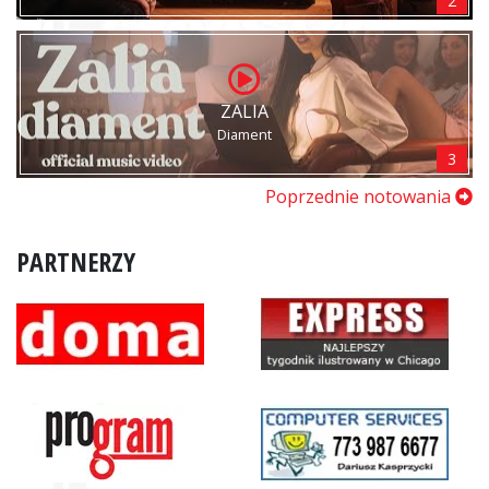
2
ZALIA
Diament
3
Poprzednie notowania
PARTNERZY