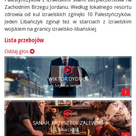
Zachodnim Brzegu Jordanu. Według lokalnego resortu
zdrowia od kul izraelskich zginęło 10 Palestyńczyków.
Jeden Libańczyk zginął też w starciach z izraelskim
wojskiem na granicy izraelsko-libańskiej.
Lista przebojów
Oddaj głos
WIKTOR DYDUŁA
Szybkie tempo
1
SANAH, KRZYSZTOF ZALEWSKI
Eviva L’arte!