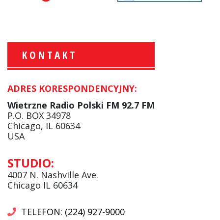
KONTAKT
ADRES KORESPONDENCYJNY:
Krzysztof Wawer:
Komentator
Wietrzne Radio Polski FM 92.7 FM
facebook
P.O. BOX 34978
Chicago, IL 60634
USA
Andrzej Wąsewicz:
STUDIO:
Komentator / Poranny Express
4007 N. Nashville Ave.
Chicago IL 60634
TELEFON: (224) 927-9000