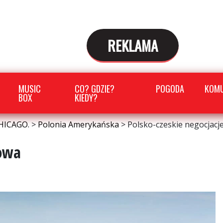
REKLAMA
MUSIC
CO? GDZIE?
POGODA
KOMU
BOX
KIEDY?
HICAGO.
>
Polonia Amerykańska
>
Polsko-czeskie negocjacj
rowa