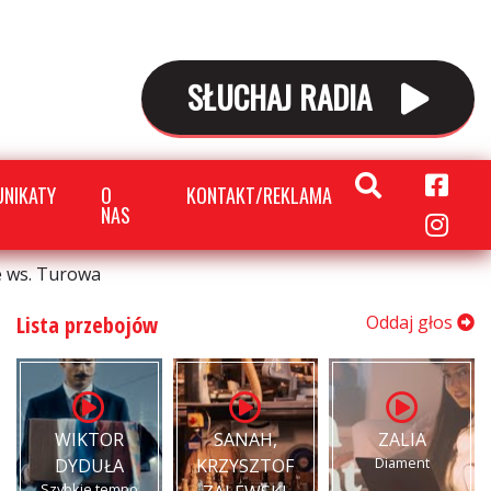
SŁUCHAJ RADIA
NIKATY
O
KONTAKT/REKLAMA
NAS
e ws. Turowa
Lista przebojów
Oddaj głos
WIKTOR
SANAH,
ZALIA
Diament
DYDUŁA
KRZYSZTOF
Szybkie tempo