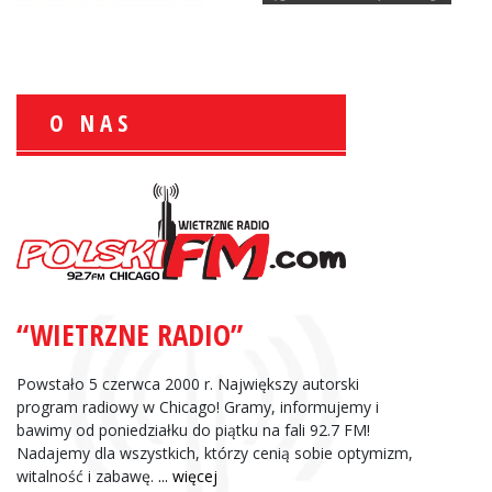
O NAS
Wiesław Książek:
Sport Polonijny
“WIETRZNE RADIO”
Zbigniew Wojewnik:
Informacje Giełdowe
Powstało 5 czerwca 2000 r. Największy autorski
program radiowy w Chicago! Gramy, informujemy i
bawimy od poniedziałku do piątku na fali 92.7 FM!
Nadajemy dla wszystkich, którzy cenią sobie optymizm,
witalność i zabawę.
... więcej