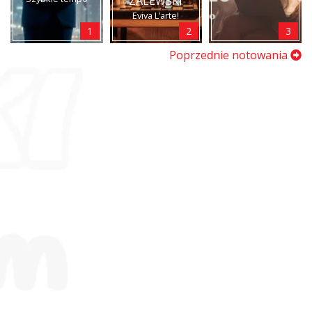
ZALEWSKI
Eviva L’arte!
1
2
3
Poprzednie notowania