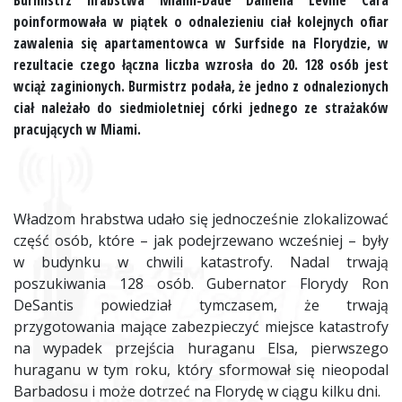
Burmistrz hrabstwa Miami-Dade Daniella Levine Cara
poinformowała w piątek o odnalezieniu ciał kolejnych ofiar
zawalenia się apartamentowca w Surfside na Florydzie, w
rezultacie czego łączna liczba wzrosła do 20. 128 osób jest
wciąż zaginionych. Burmistrz podała, że jedno z odnalezionych
ciał należało do siedmioletniej córki jednego ze strażaków
pracujących w Miami.
Władzom hrabstwa udało się jednocześnie zlokalizować
część osób, które – jak podejrzewano wcześniej – były
w budynku w chwili katastrofy. Nadal trwają
poszukiwania 128 osób. Gubernator Florydy Ron
DeSantis powiedział tymczasem, że trwają
przygotowania mające zabezpieczyć miejsce katastrofy
na wypadek przejścia huraganu Elsa, pierwszego
huraganu w tym roku, który sformował się nieopodal
Barbadosu i może dotrzeć na Florydę w ciągu kilku dni.