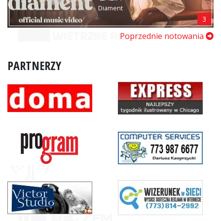
Diament
3
Poprzednie notowania
PARTNERZY