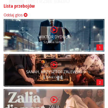
Lista przebojów
Oddaj głos
WIKTOR DYDUŁA
Szybkie tempo
1
SANAH, KRZYSZTOF ZALEWSKI
Eviva L’arte!
2
ZALIA