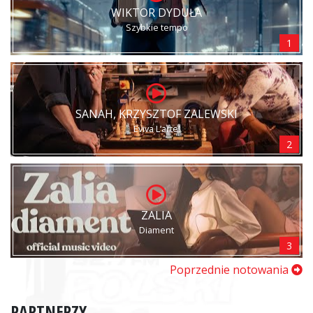
WIKTOR DYDUŁA
Szybkie tempo
1
SANAH, KRZYSZTOF ZALEWSKI
Eviva L’arte!
2
ZALIA
Diament
3
Poprzednie notowania
PARTNERZY