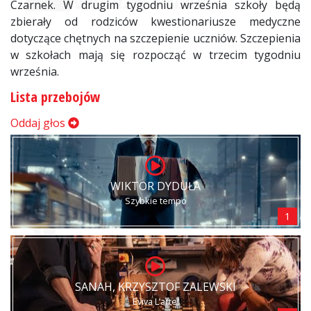
Czarnek. W drugim tygodniu września szkoły będą
zbierały od rodziców kwestionariusze medyczne
dotyczące chętnych na szczepienie uczniów. Szczepienia
w szkołach mają się rozpocząć w trzecim tygodniu
września.
Lista przebojów
Oddaj głos
WIKTOR DYDUŁA
Szybkie tempo
1
SANAH, KRZYSZTOF ZALEWSKI
Eviva L’arte!