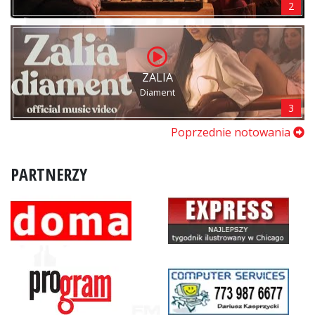
2
ZALIA
Diament
3
Poprzednie notowania
PARTNERZY