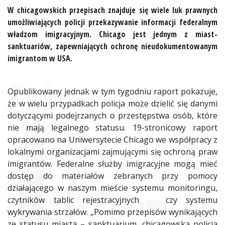
W chicagowskich przepisach znajduje się wiele luk prawnych
umożliwiających policji przekazywanie informacji federalnym
władzom imigracyjnym. Chicago jest jednym z miast-
sanktuariów, zapewniających ochronę nieudokumentowanym
imigrantom w USA.
Opublikowany jednak w tym tygodniu raport pokazuje,
że w wielu przypadkach policja może dzielić się danymi
dotyczącymi podejrzanych o przestępstwa osób, które
nie mają legalnego statusu. 19-stronicowy raport
opracowano na Uniwersytecie Chicago we współpracy z
lokalnymi organizacjami zajmującymi się ochroną praw
imigrantów. Federalne służby imigracyjne mogą mieć
dostęp do materiałów zebranych przy pomocy
działającego w naszym mieście systemu monitoringu,
czytników tablic rejestracyjnych czy systemu
wykrywania strzałów. „Pomimo przepisów wynikających
ze statusu miasta – sanktuarium, chicagowska policja