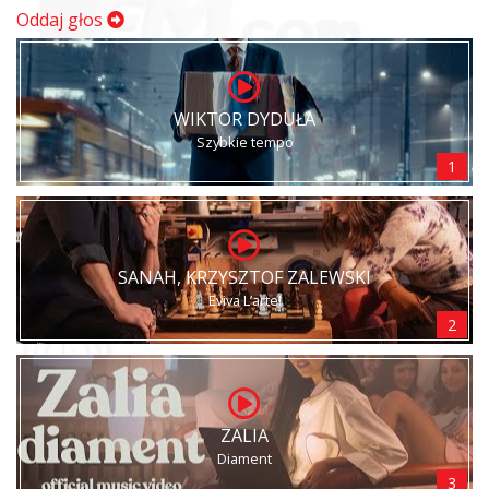
Oddaj głos
WIKTOR DYDUŁA
Szybkie tempo
1
SANAH, KRZYSZTOF ZALEWSKI
Eviva L’arte!
2
ZALIA
Diament
3