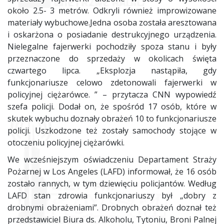
około 2.5- 3 metrów. Odkryli również improwizowane
materiały wybuchowe.Jedna osoba została aresztowana
i oskarżona o posiadanie destrukcyjnego urządzenia.
Nielegalne fajerwerki pochodziły spoza stanu i były
przeznaczone do sprzedaży w okolicach święta
czwartego lipca. „Eksplozja nastąpiła, gdy
funkcjonariusze celowo zdetonowali fajerwerki w
policyjnej ciężarówce. ” – przytacza CNN wypowiedź
szefa policji. Dodał on, że spośród 17 osób, które w
skutek wybuchu doznały obrażeń 10 to funkcjonariusze
policji. Uszkodzone też zostały samochody stojące w
otoczeniu policyjnej ciężarówki.
We wcześniejszym oświadczeniu Departament Straży
Pożarnej w Los Angeles (LAFD) informował, że 16 osób
zostało rannych, w tym dziewięciu policjantów. Według
LAFD stan zdrowia funkcjonariuszy był „dobry z
drobnymi obrażeniami”. Drobnych obrażeń doznał też
przedstawiciel Biura ds. Alkoholu, Tytoniu, Broni Palnej