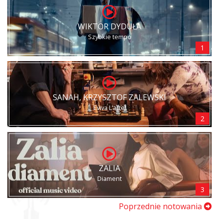
WIKTOR DYDUŁA
Szybkie tempo
1
SANAH, KRZYSZTOF ZALEWSKI
Eviva L’arte!
2
ZALIA
Diament
3
Poprzednie notowania