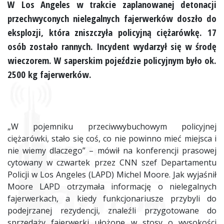
W Los Angeles w trakcie zaplanowanej detonacji
przechwyconych nielegalnych fajerwerków doszło do
eksplozji, która zniszczyła policyjną ciężarówkę. 17
osób zostało rannych. Incydent wydarzył się w środę
wieczorem. W saperskim pojeździe policyjnym było ok.
2500 kg fajerwerków.
„W pojemniku przeciwwybuchowym policyjnej
ciężarówki, stało się coś, co nie powinno mieć miejsca i
nie wiemy dlaczego” – mówił na konferencji prasowej
cytowany w czwartek przez CNN szef Departamentu
Policji w Los Angeles (LAPD) Michel Moore. Jak wyjaśnił
Moore LAPD otrzymała informację o nielegalnych
fajerwerkach, a kiedy funkcjonariusze przybyli do
podejrzanej rezydencji, znaleźli przygotowane do
sprzedaży fajerwerki ułożone w stosy o wysokości