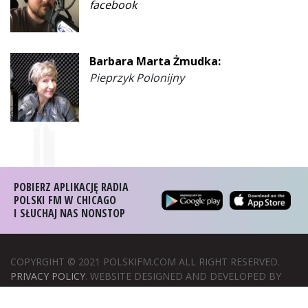
facebook
Barbara Marta Żmudka:
Pieprzyk Polonijny
POBIERZ APLIKACJĘ RADIA
POLSKI FM W CHICAGO
I SŁUCHAJ NAS NONSTOP
COPYRGIHT © 2021 POLSKIFM.COM ALL RIGHT RESERVED.
PRIVACY POLICY
. WEBSITE DESIGNED AND DEVELOPED BY
WIZERUNEK W SIECI
.