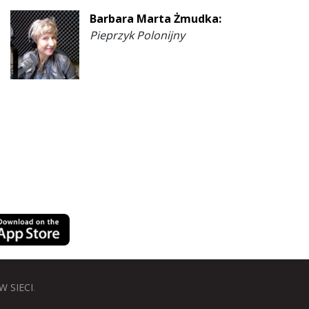
Barbara Marta Żmudka:
Pieprzyk Polonijny
W SIECI
.