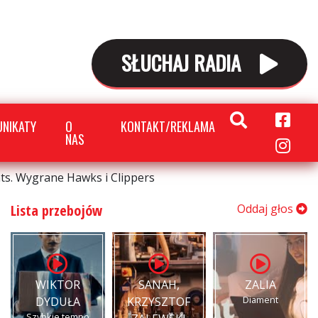
SŁUCHAJ RADIA
NIKATY
O
KONTAKT/REKLAMA
NAS
ts. Wygrane Hawks i Clippers
Lista przebojów
Oddaj głos
WIKTOR
SANAH,
ZALIA
Diament
DYDUŁA
KRZYSZTOF
Szybkie tempo