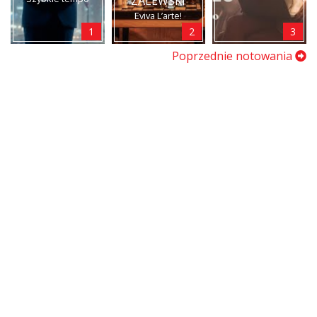
ZALEWSKI
Eviva L’arte!
1
2
3
Poprzednie notowania