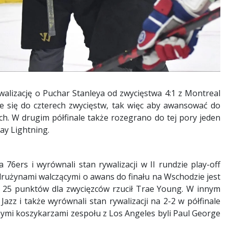
walizację o Puchar Stanleya od zwycięstwa 4:1 z Montreal
je się do czterech zwycięstw, tak więc aby awansować do
ch. W drugim półfinale także rozegrano do tej pory jeden
ay Lightning.
76ers i wyrównali stan rywalizacji w II rundzie play-off
drużynami walczącymi o awans do finału na Wschodzie jest
h. 25 punktów dla zwycięzców rzucił Trae Young. W innym
zz i także wyrównali stan rywalizacji na 2-2 w półfinale
zymi koszykarzami zespołu z Los Angeles byli Paul George