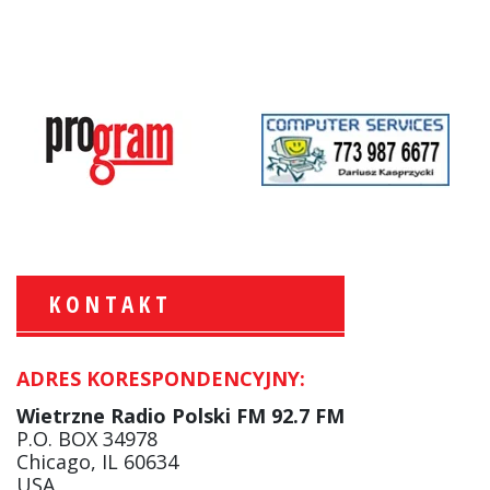
KONTAKT
ADRES KORESPONDENCYJNY:
Krzysztof Wawer:
Komentator
Wietrzne Radio Polski FM 92.7 FM
facebook
P.O. BOX 34978
Chicago, IL 60634
USA