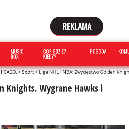
REKLAMA
MUSIC
CO? GDZIE?
POGODA
KOMU
BOX
KIEDY?
HICAGO.
>
Sport
>
Liga NHL i NBA: Zwycięstwo Golden Knigh
en Knights. Wygrane Hawks i