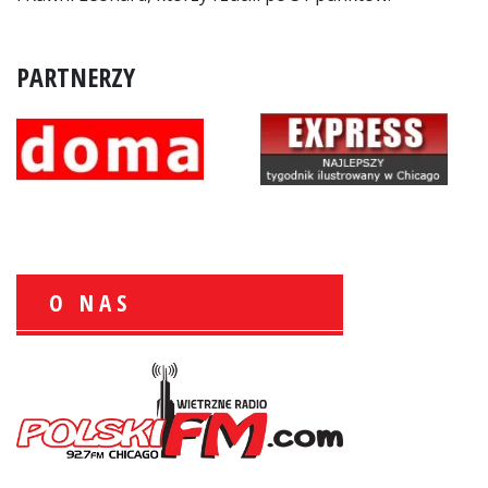
PARTNERZY
O NAS
Wiesław Książek:
Sport Polonijny
Zbigniew Wojewnik: