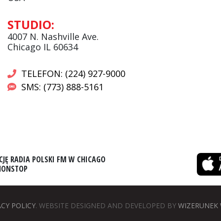
Andrzej Wąsewicz:
STUDIO:
Komentator / Poranny Express
4007 N. Nashville Ave.
Chicago IL 60634
TELEFON: (224) 927-9000
SMS: (773) 888-5161
CJĘ RADIA POLSKI FM W CHICAGO
 NONSTOP
ACY POLICY
. WEBSITE DESIGNED AND DEVELOPED BY
WIZERUNEK 