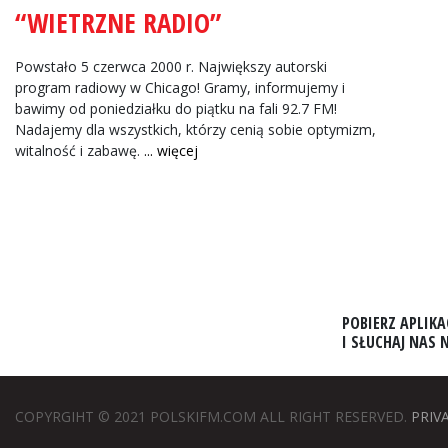
Informacje Giełdowe
“WIETRZNE RADIO”
Powstało 5 czerwca 2000 r. Największy autorski
program radiowy w Chicago! Gramy, informujemy i
bawimy od poniedziałku do piątku na fali 92.7 FM!
Nadajemy dla wszystkich, którzy cenią sobie optymizm,
witalność i zabawę.
... więcej
POBIERZ APLIKA
I SŁUCHAJ NAS
COPYRGIHT © 2021 POLSKIFM.COM ALL RIGHT RESERVED.
PRIV