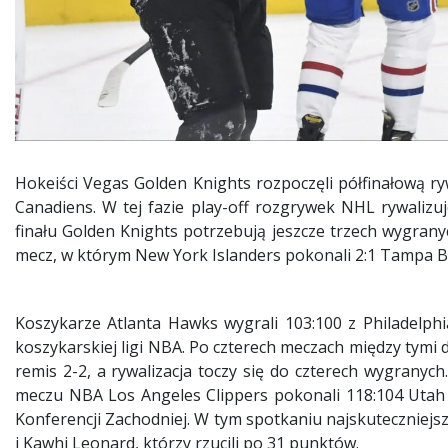
Hokeiści Vegas Golden Knights rozpoczęli półfinałową ry
Canadiens. W tej fazie play-off rozgrywek NHL rywalizu
finału Golden Knights potrzebują jeszcze trzech wygrany
mecz, w którym New York Islanders pokonali 2:1 Tampa B
Koszykarze Atlanta Hawks wygrali 103:100 z Philadelphia 
koszykarskiej ligi NBA. Po czterech meczach między tymi 
remis 2-2, a rywalizacja toczy się do czterech wygranyc
meczu NBA Los Angeles Clippers pokonali 118:104 Utah Ja
Konferencji Zachodniej. W tym spotkaniu najskuteczniejs
i Kawhi Leonard, którzy rzucili po 31 punktów.