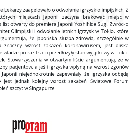
 Lekarzy zaapelowało o odwołanie igrzysk olimpijskich. Z
órych miejscach Japonii zaczyna brakować miejsc w
list otwarty do premiera Japonii Yoshihide Sugi. Zwróciło
et Olimpijski i odwołanie letnich igrzysk w Tokio, które
rgumentują, że japońska służba zdrowia, szczególnie w
a znaczny wzrost zakażeń koronawirusem, jest bliska
władze po raz trzeci przedłużyły stan wyjątkowy w Tokio
iele Stowarzyszenia w otwartym liście argumentują, że w
iczby pacjentów, a jeśli igrzyska wpłyną na wzrost zgonów
 Japonii niejednokrotnie zapewniały, że igrzyska odbędą
y jest jednak kolejny wzrost zakażeń. Światowe Forum
ień szczyt w Singapurze.