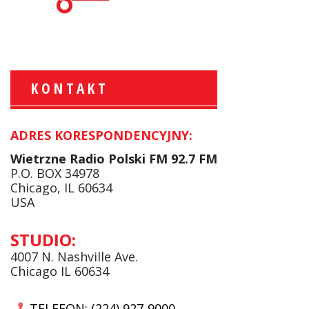
KONTAKT
ADRES KORESPONDENCYJNY:
Krzysztof Wawer:
Komentator
Wietrzne Radio Polski FM 92.7 FM
facebook
P.O. BOX 34978
Chicago, IL 60634
USA
Andrzej Wąsewicz:
STUDIO:
Komentator / Poranny Express
4007 N. Nashville Ave.
Chicago IL 60634
TELEFON: (224) 927-9000