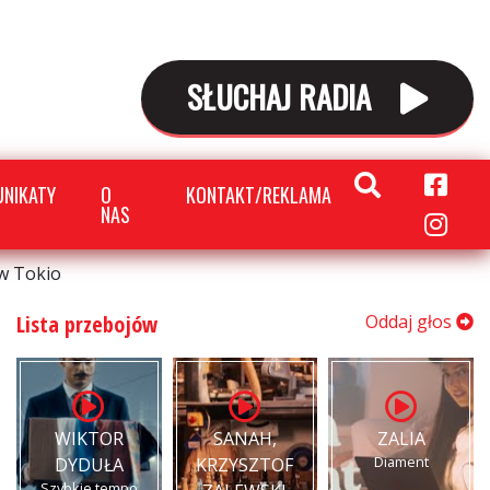
SŁUCHAJ RADIA
NIKATY
O
KONTAKT/REKLAMA
NAS
 w Tokio
Lista przebojów
Oddaj głos
WIKTOR
SANAH,
ZALIA
Diament
DYDUŁA
KRZYSZTOF
Szybkie tempo