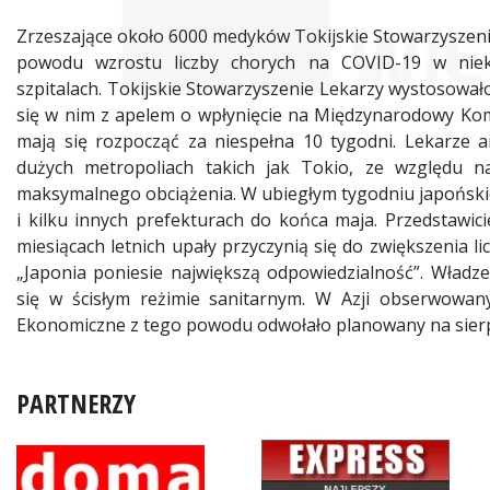
Zrzeszające około 6000 medyków Tokijskie Stowarzyszenie
powodu wzrostu liczby chorych na COVID-19 w niekt
szpitalach. Tokijskie Stowarzyszenie Lekarzy wystosowało 
się w nim z apelem o wpłynięcie na Międzynarodowy Komit
mają się rozpocząć za niespełna 10 tygodni. Lekarze a
dużych metropoliach takich jak Tokio, ze względu n
maksymalnego obciążenia. W ubiegłym tygodniu japońskie 
i kilku innych prefekturach do końca maja. Przedstawic
miesiącach letnich upały przyczynią się do zwiększenia l
„Japonia poniesie największą odpowiedzialność”. Władze
się w ścisłym reżimie sanitarnym. W Azji obserwowan
Ekonomiczne z tego powodu odwołało planowany na sierp
PARTNERZY