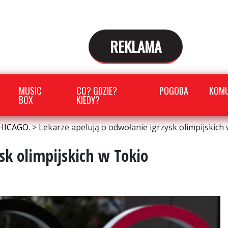
REKLAMA
MUSIC
CO? GDZIE?
POGODA
KOMU
BOX
KIEDY?
HICAGO.
>
Lekarze apelują o odwołanie igrzysk olimpijskich
sk olimpijskich w Tokio