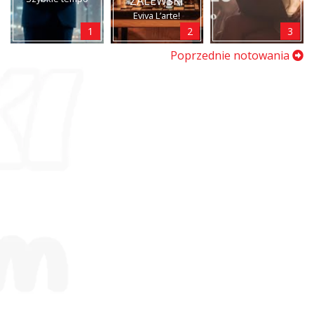
ZALEWSKI
Eviva L’arte!
1
2
3
Poprzednie notowania