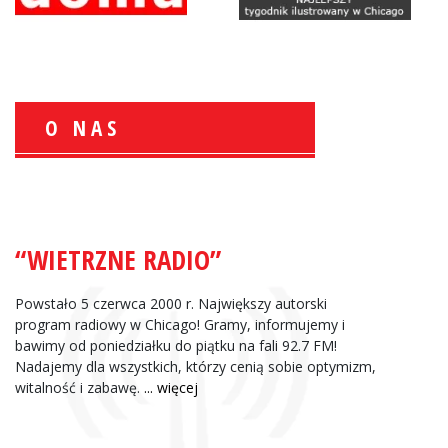
O NAS
Wiesław Książek:
Sport Polonijny
“WIETRZNE RADIO”
Powstało 5 czerwca 2000 r. Największy autorski
Zbigniew Wojewnik:
program radiowy w Chicago! Gramy, informujemy i
bawimy od poniedziałku do piątku na fali 92.7 FM!
Informacje Giełdowe
Nadajemy dla wszystkich, którzy cenią sobie optymizm,
witalność i zabawę.
... więcej