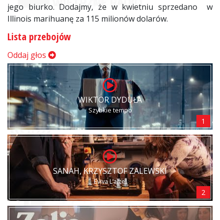
jego biurko. Dodajmy, że w kwietniu sprzedano w
Illinois marihuanę za 115 milionów dolarów.
Lista przebojów
Oddaj głos
WIKTOR DYDUŁA
Szybkie tempo
1
SANAH, KRZYSZTOF ZALEWSKI
Eviva L’arte!
2