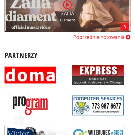
ZALIA
Diament
3
Poprzednie notowania
PARTNERZY