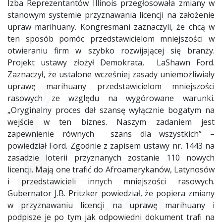
Izba Reprezentantów Illinois przegłosowała zmiany w
stanowym systemie przyznawania licencji na założenie
upraw marihuany. Kongresmani zaznaczyli, że chcą w
ten sposób pomóc przedstawicielom mniejszości w
otwieraniu firm w szybko rozwijającej się branży.
Projekt ustawy złożył Demokrata, LaShawn Ford.
Zaznaczył, że ustalone wcześniej zasady uniemożliwiały
uprawę marihuany przedstawicielom mniejszości
rasowych ze względu na wygórowane warunki.
„Oryginalny proces dał szansę wyłącznie bogatym na
wejście w ten biznes. Naszym zadaniem jest
zapewnienie równych szans dla wszystkich” –
powiedział Ford. Zgodnie z zapisem ustawy nr. 1443 na
zasadzie loterii przyznanych zostanie 110 nowych
licencji. Mają one trafić do Afroamerykanów, Latynosów
i przedstawicieli innych mniejszości rasowych.
Gubernator J.B. Pritzker powiedział, że popiera zmiany
w przyznawaniu licencji na uprawę marihuany i
podpisze je po tym jak odpowiedni dokument trafi na