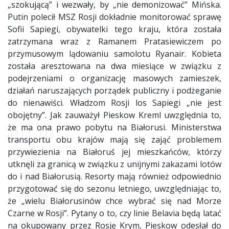
„szokującą” i wezwały, by „nie demonizować” Mińska.
Putin polecił MSZ Rosji dokładnie monitorować sprawę
Sofii Sapiegi, obywatelki tego kraju, która została
zatrzymana wraz z Ramanem Pratasiewiczem po
przymusowym lądowaniu samolotu Ryanair. Kobieta
została aresztowana na dwa miesiące w związku z
podejrzeniami o organizację masowych zamieszek,
działań naruszających porządek publiczny i podżeganie
do nienawiści. Władzom Rosji los Sapiegi „nie jest
obojętny”. Jak zauważył Pieskow Kreml uwzględnia to,
że ma ona prawo pobytu na Białorusi. Ministerstwa
transportu obu krajów mają się zająć problemem
przywiezienia na Białoruś jej mieszkańców, którzy
utknęli za granicą w związku z unijnymi zakazami lotów
do i nad Białorusią. Resorty mają również odpowiednio
przygotować się do sezonu letniego, uwzględniając to,
że „wielu Białorusinów chce wybrać się nad Morze
Czarne w Rosji”. Pytany o to, czy linie Belavia będą latać
na okupowany przez Rosję Krym, Pieskow odesłał do