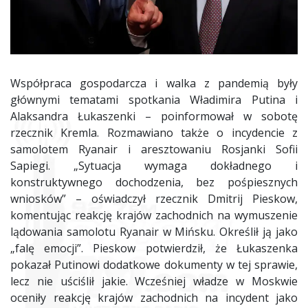
Współpraca gospodarcza i walka z pandemią były
głównymi tematami spotkania Władimira Putina i
Alaksandra Łukaszenki – poinformował w sobotę
rzecznik Kremla. Rozmawiano także o incydencie z
samolotem Ryanair i aresztowaniu Rosjanki Sofii
Sapiegi. „Sytuacja wymaga dokładnego i
konstruktywnego dochodzenia, bez pośpiesznych
wniosków” – oświadczył rzecznik Dmitrij Pieskow,
komentując reakcję krajów zachodnich na wymuszenie
lądowania samolotu Ryanair w Mińsku. Określił ją jako
„falę emocji”. Pieskow potwierdził, że Łukaszenka
pokazał Putinowi dodatkowe dokumenty w tej sprawie,
lecz nie uściślił jakie. Wcześniej władze w Moskwie
oceniły reakcję krajów zachodnich na incydent jako