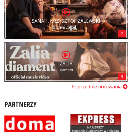
SANAH, KRZYSZTOF ZALEWSKI
Eviva L’arte!
2
ZALIA
Diament
3
Poprzednie notowania
PARTNERZY