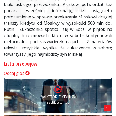
białoruskiego przewoźnika. Pieskow potwierdził też
podaną wcześniej informację, iż osiągnięto
porozumienie w sprawie przekazania Mińskowi drugiej
transzy kredytu od Moskwy w wysokości 500 mln dol.
Putin i Łukaszenka spotkali się w Soczi w piątek na
oficjalnych rozmowach, które w sobotę kontynuowali
nieformalnie podczas wycieczki na jachcie. Z materiałów
telewizji rosyjskiej wynika, że Łukaszence w sobotę
towarzyszył jego najmłodszy syn Mikałaj.
Lista przebojów
Oddaj głos
WIKTOR DYDUŁA
Szybkie tempo
1