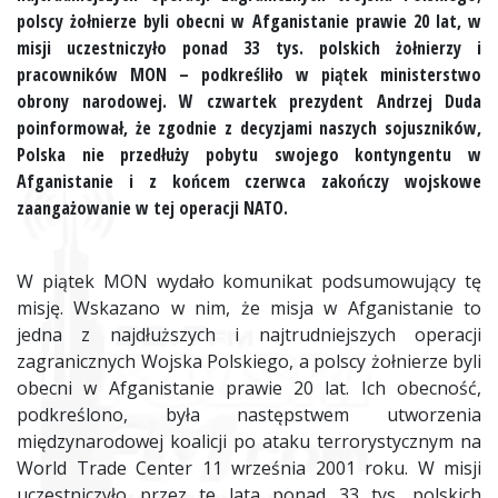
polscy żołnierze byli obecni w Afganistanie prawie 20 lat, w
misji uczestniczyło ponad 33 tys. polskich żołnierzy i
pracowników MON – podkreśliło w piątek ministerstwo
obrony narodowej. W czwartek prezydent Andrzej Duda
poinformował, że zgodnie z decyzjami naszych sojuszników,
Polska nie przedłuży pobytu swojego kontyngentu w
Afganistanie i z końcem czerwca zakończy wojskowe
zaangażowanie w tej operacji NATO.
W piątek MON wydało komunikat podsumowujący tę
misję. Wskazano w nim, że misja w Afganistanie to
jedna z najdłuższych i najtrudniejszych operacji
zagranicznych Wojska Polskiego, a polscy żołnierze byli
obecni w Afganistanie prawie 20 lat. Ich obecność,
podkreślono, była następstwem utworzenia
międzynarodowej koalicji po ataku terrorystycznym na
World Trade Center 11 września 2001 roku. W misji
uczestniczyło przez te lata ponad 33 tys. polskich