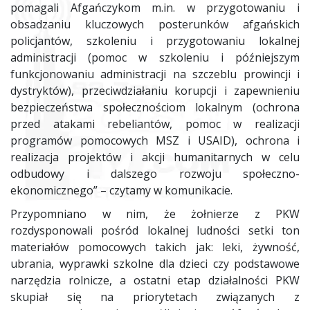
pomagali Afgańczykom m.in. w przygotowaniu i
obsadzaniu kluczowych posterunków afgańskich
policjantów, szkoleniu i przygotowaniu lokalnej
administracji (pomoc w szkoleniu i późniejszym
funkcjonowaniu administracji na szczeblu prowincji i
dystryktów), przeciwdziałaniu korupcji i zapewnieniu
bezpieczeństwa społecznościom lokalnym (ochrona
przed atakami rebeliantów, pomoc w realizacji
programów pomocowych MSZ i
USA
ID), ochrona i
realizacja projektów i akcji humanitarnych w celu
odbudowy i dalszego rozwoju społeczno-
ekonomicznego” – czytamy w komunikacie.
Przypomniano w nim, że żołnierze z PKW
rozdysponowali pośród lokalnej ludności setki ton
materiałów pomocowych takich jak: leki, żywność,
ubrania, wyprawki szkolne dla dzieci czy podstawowe
narzędzia rolnicze, a ostatni etap działalności PKW
skupiał się na priorytetach związanych z