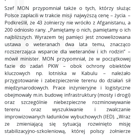
Szef MON przypomniał także o tych, którzy służąc
Polsce zapłacili w trakcie misji najwyższą cenę – życia. –
Podkreślił, że 43 żołnierzy nie wróciło z Afganistanu, a
200 odniosło rany. „Pamiętamy o nich, pamiętamy o ich
najbliższych. Wyrazem tej pamięci jest znowelizowana
ustawa o weteranach dwa lata temu, znacząco
rozszerzająca wsparcie dla weteranów i ich rodzin” –
mówił minister. MON przypomniał, że w początkowej
fazie do zadań PKW – obok ochrony obiektów
kluczowych np. lotniska w Kabulu – należało
przygotowanie i zabezpieczenie terenu do działań sił
międzynarodowych. Prace inżynieryjne i logistyczne
obejmowały m.in. budowę infrastruktury (mosty i drogi)
oraz szczególnie niebezpieczne rozminowywanie
terenu oraz wyszukiwanie i zwalczanie
improwizowanych ładunków wybuchowych (IED). „Wraz
ze zmieniającą się sytuacją rozwinięto misję
stabilizacyjno-szkoleniową, której polscy żołnierze