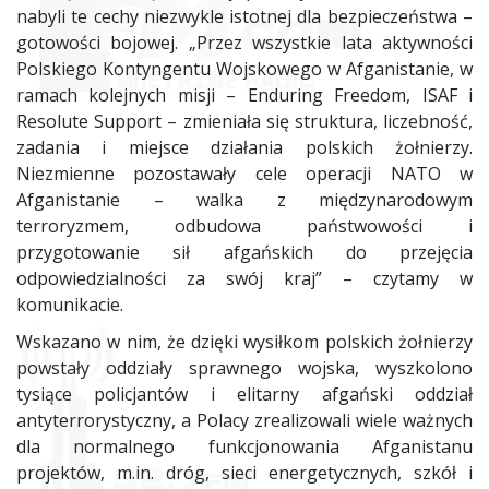
nabyli te cechy niezwykle istotnej dla bezpieczeństwa –
gotowości bojowej. „Przez wszystkie lata aktywności
Polskiego Kontyngentu Wojskowego w Afganistanie, w
ramach kolejnych misji – Enduring Freedom, ISAF i
Resolute Support – zmieniała się struktura, liczebność,
zadania i miejsce działania polskich żołnierzy.
Niezmienne pozostawały cele operacji NATO w
Afganistanie – walka z międzynarodowym
terroryzmem, odbudowa państwowości i
przygotowanie sił afgańskich do przejęcia
odpowiedzialności za swój kraj” – czytamy w
komunikacie.
Wskazano w nim, że dzięki wysiłkom polskich żołnierzy
powstały oddziały sprawnego wojska, wyszkolono
tysiące policjantów i elitarny afgański oddział
antyterrorystyczny, a Polacy zrealizowali wiele ważnych
dla normalnego funkcjonowania Afganistanu
projektów, m.in. dróg, sieci energetycznych, szkół i