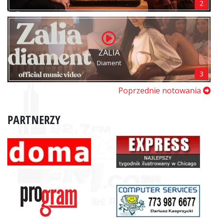
2
ZALIA
Diament
3
Poprzednie notowania
PARTNERZY