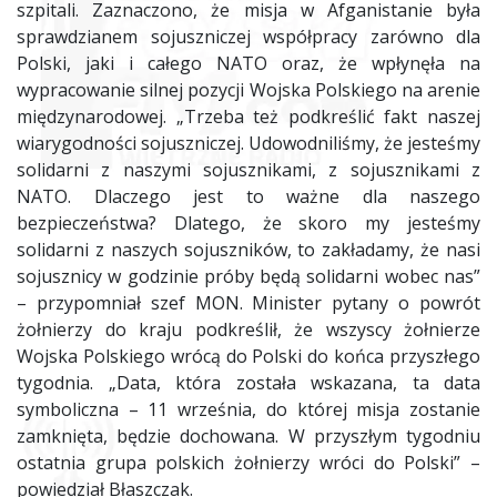
szpitali. Zaznaczono, że misja w Afganistanie była
sprawdzianem sojuszniczej współpracy zarówno dla
Polski, jaki i całego NATO oraz, że wpłynęła na
wypracowanie silnej pozycji Wojska Polskiego na arenie
międzynarodowej. „Trzeba też podkreślić fakt naszej
wiarygodności sojuszniczej. Udowodniliśmy, że jesteśmy
solidarni z naszymi sojusznikami, z sojusznikami z
NATO. Dlaczego jest to ważne dla naszego
bezpieczeństwa? Dlatego, że skoro my jesteśmy
solidarni z naszych sojuszników, to zakładamy, że nasi
sojusznicy w godzinie próby będą solidarni wobec nas”
– przypomniał szef MON. Minister pytany o powrót
żołnierzy do kraju podkreślił, że wszyscy żołnierze
Wojska Polskiego wrócą do Polski do końca przyszłego
tygodnia. „Data, która została wskazana, ta data
symboliczna – 11 września, do której misja zostanie
zamknięta, będzie dochowana. W przyszłym tygodniu
ostatnia grupa polskich żołnierzy wróci do Polski” –
powiedział Błaszczak.