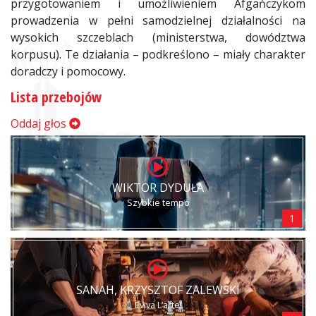
przygotowaniem i umożliwieniem Afgańczykom
prowadzenia w pełni samodzielnej działalności na
wysokich szczeblach (ministerstwa, dowództwa
korpusu). Te działania – podkreślono – miały charakter
doradczy i pomocowy.
Lista przebojów
Oddaj głos
WIKTOR DYDUŁA
Szybkie tempo
1
SANAH, KRZYSZTOF ZALEWSKI
Eviva L’arte!