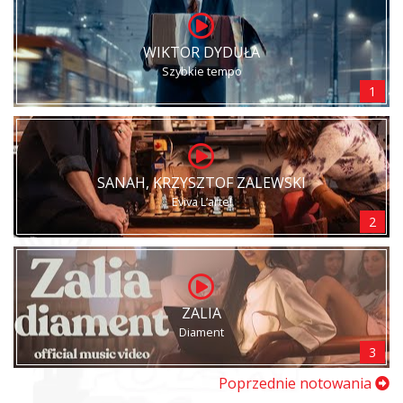
WIKTOR DYDUŁA
Szybkie tempo
1
SANAH, KRZYSZTOF ZALEWSKI
Eviva L’arte!
2
ZALIA
Diament
3
Poprzednie notowania