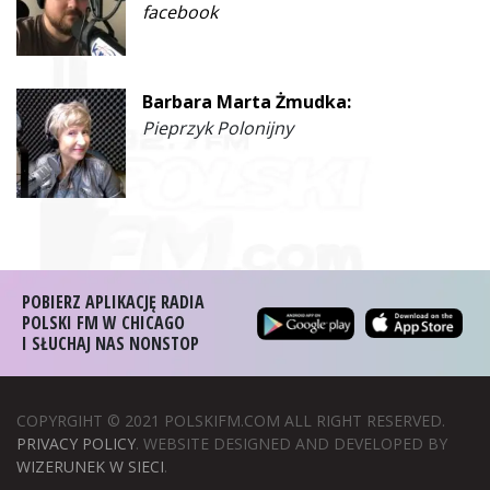
facebook
Barbara Marta Żmudka:
Pieprzyk Polonijny
POBIERZ APLIKACJĘ RADIA
POLSKI FM W CHICAGO
I SŁUCHAJ NAS NONSTOP
COPYRGIHT © 2021 POLSKIFM.COM ALL RIGHT RESERVED.
PRIVACY POLICY
. WEBSITE DESIGNED AND DEVELOPED BY
WIZERUNEK W SIECI
.