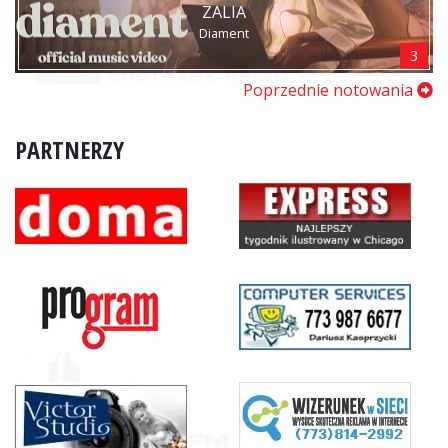
ZALIA
Diament
3
Poprzednie notowania
PARTNERZY