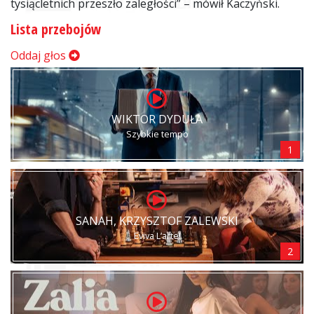
tysiącletnich przeszło zaległości” – mówił Kaczyński.
Lista przebojów
Oddaj głos
WIKTOR DYDUŁA
Szybkie tempo
1
SANAH, KRZYSZTOF ZALEWSKI
Eviva L’arte!
2