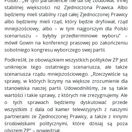
Polski”. „W tym parlamencie nie da się zbudować innej
stabilnej większości niż Zjednoczona Prawica. Albo
będziemy mieli stabilny rząd całej Zjednoczonej Prawicy
albo będziemy mieli rząd, który będzie dryfował, rząd
mniejszościowy, albo – w tym najgorszym dla Polski
scenariuszu – byłyby przedterminowe wyboru” –
mówił
Gowin
na konferencji prasowej po zakończeniu
sobotniego kongresu wyborczego swej partii.
Podkreślił, że obowiązkiem wszystkich polityków ZP jest
uniknięcie tego ostatniego scenariusza, ale także
scenariusza rządu mniejszościowego. „Rzeczywiście są
sprawy, w których liczymy na większe zrozumienie dla
stanowiska naszej partii. Udowodniliśmy, że są takie
wartości i takie sprawy, z których nie zrezygnujemy. Ale
o tych sprawach będziemy dyskutować przede
wszystkim z dala od kamer telewizyjnych z naszymi
partnerami ze Zjednoczonej Prawicy, a także z innymi
środowiskami politycznymi, które dzisiaj są poza
obozem ZP” – powiedział.