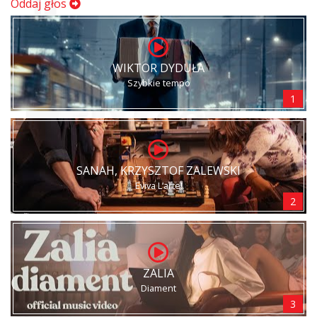
Oddaj głos
WIKTOR DYDUŁA
Szybkie tempo
1
SANAH, KRZYSZTOF ZALEWSKI
Eviva L’arte!
2
ZALIA
Diament
3