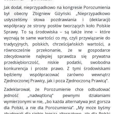
Jak dodał, nieprzypadkowo na kongresie Porozumienia
był obecny Zbigniew Giżyński. „Nieprzypadkowo
usłyszeliśmy słowa pozdrawiania i (deklaracji)
współpracy ze strony posłów tworzących koło Polskie
Sprawy. To są środowiska – są także inne – które
wyznają te same wartości co my, czyli przywiązanie do
tradycyjnych, polskich, chrześcijańskich wartości, a
równocześnie przekonanie, że w gospodarce
zdecydowanie najlepiej sprawdza się prywatna
przedsiębiorczość, niskie podatki, swobodna
konkurencja i proste prawo. Z tymi środowiskami
będziemy współpracować zarówno wewnątrz
Zjednoczonej Prawicy, jak i poza Zjednoczoną Prawicą”.
Zadeklarował, że Porozumienie chce odbudować
jedność „nadwątloną” pewnymi działaniami
wymierzonymi w nie, „bo każda alternatywa jest gorsza
dla Polski, a nie dla Porozumienia”. „My może byśmy
zbudowali dla siebie lepszą alternatywę, ale dla Polski