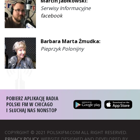
Marcin Jabłkowski:
Serwisy Informacyjne
facebook
Barbara Marta Żmudka:
Pieprzyk Polonijny
POBIERZ APLIKACJĘ RADIA
POLSKI FM W CHICAGO
I SŁUCHAJ NAS NONSTOP
COPYRGIHT © 2021 POLSKIFM.COM ALL RIGHT RESERVED.
PRIVACY POLICY
. WEBSITE DESIGNED AND DEVELOPED BY