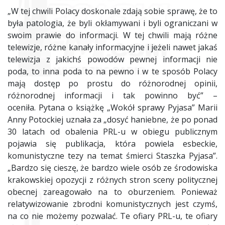
„W tej chwili Polacy doskonale zdają sobie sprawę, że to
była patologia, że byli okłamywani i byli ograniczani w
swoim prawie do informacji. W tej chwili mają różne
telewizje, różne kanały informacyjne i jeżeli nawet jakaś
telewizja z jakichś powodów pewnej informacji nie
poda, to inna poda to na pewno i w te sposób Polacy
mają dostęp po prostu do różnorodnej opinii,
różnorodnej informacji i tak powinno być” –
oceniła. Pytana o książkę „Wokół sprawy Pyjasa” Marii
Anny Potockiej uznała za „dosyć haniebne, że po ponad
30 latach od obalenia PRL-u w obiegu publicznym
pojawia się publikacja, która powiela esbeckie,
komunistyczne tezy na temat śmierci Staszka Pyjasa”.
„Bardzo się cieszę, że bardzo wiele osób ze środowiska
krakowskiej opozycji z różnych stron sceny politycznej
obecnej zareagowało na to oburzeniem. Ponieważ
relatywizowanie zbrodni komunistycznych jest czymś,
na co nie możemy pozwalać. Te ofiary PRL-u, te ofiary