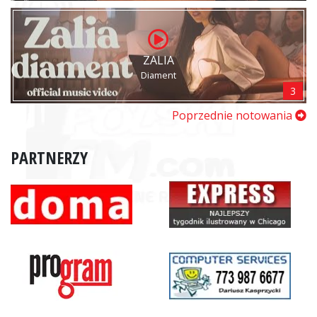
ZALIA
Diament
3
Poprzednie notowania
PARTNERZY