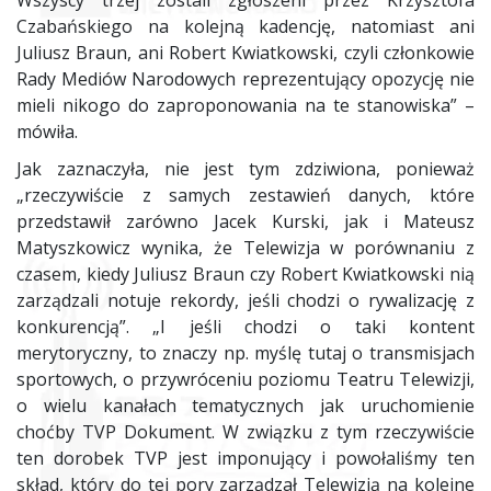
Wszyscy trzej zostali zgłoszeni przez Krzysztofa
Czabańskiego na kolejną kadencję, natomiast ani
Juliusz Braun, ani Robert Kwiatkowski, czyli członkowie
Rady Mediów Narodowych reprezentujący opozycję nie
mieli nikogo do zaproponowania na te stanowiska” –
mówiła.
Jak zaznaczyła, nie jest tym zdziwiona, ponieważ
„rzeczywiście z samych zestawień danych, które
przedstawił zarówno Jacek Kurski, jak i Mateusz
Matyszkowicz wynika, że Telewizja w porównaniu z
czasem, kiedy Juliusz Braun czy Robert Kwiatkowski nią
zarządzali notuje rekordy, jeśli chodzi o rywalizację z
konkurencją”. „I jeśli chodzi o taki kontent
merytoryczny, to znaczy np. myślę tutaj o transmisjach
sportowych, o przywróceniu poziomu Teatru Telewizji,
o wielu kanałach tematycznych jak uruchomienie
choćby TVP Dokument. W związku z tym rzeczywiście
ten dorobek TVP jest imponujący i powołaliśmy ten
skład, który do tej pory zarządzał Telewizją na kolejne