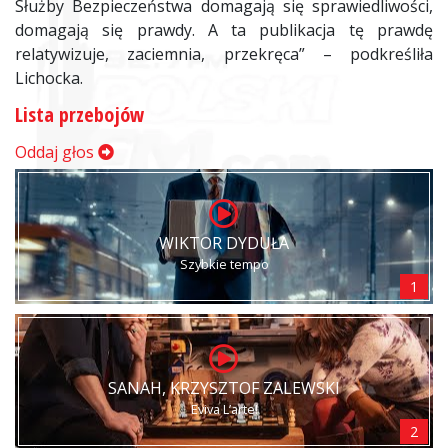
Służby Bezpieczeństwa domagają się sprawiedliwości,
domagają się prawdy. A ta publikacja tę prawdę
relatywizuje, zaciemnia, przekręca” – podkreśliła
Lichocka.
Lista przebojów
Oddaj głos
WIKTOR DYDUŁA
Szybkie tempo
1
SANAH, KRZYSZTOF ZALEWSKI
Eviva L’arte!
2