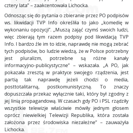
cztery lata” – zaakcentowała Lichocka.
Odnosząc się do pytania o zbieranie przez PO podpisów
ws. likwidacji TVP Info określiła to jako „komedię w
wykonaniu opozycji”. „Muszą zająć czymś swoich ludzi,
więc zbierają tym razem podpisy pod likwidacją TVP
Info. I bardzo źle im to idzie, naprawdę nie mogą zebrać
tych podpisów, bo ludzie wiedzą, że w Polsce potrzebny
jest pluralizm, potrzebne są różne kanały
informacyjno-publicystyczne” – wskazała. „A PO, jak
pokazała zresztą w praktyce swojego rządzenia, jest
partią tak naprawdę jeżeli chodzi o media,
posttotalitarną, postkomunistyczną. To znaczy
dopuszczała przekaz wyłącznie taki, który był zgodny z
jej linią propagandową. W czasach gdy PO i PSL rządziły
wszystkie telewizje właściwie mówiły jednym głosem
oprócz niewielkiej Telewizji Republika, która została
założona przez środowiska niezależne” – zauważyła
Lichocka.